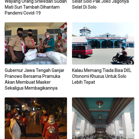
Wayang Orang Sriwedari Sudah
Selat Solo Pak Joko Jagonya
Mati Suri Tambah Dihantam
Selat Di Solo
Pandemi Covid-19
Gubernur Jawa Tengah Ganjar
Kalau Memang Tiada Bisa DIS,
Pranowo Bersama Pramuka
Otonomi Khusus Untuk Solo
Akan Membuat Masker
Lebih Tepat
Sekaligus Membagikannya