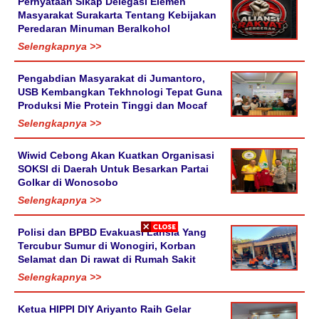
Pernyataan Sikap Delegasi Elemen
Masyarakat Surakarta Tentang Kebijakan
Peredaran Minuman Beralkohol
Selengkapnya >>
Pengabdian Masyarakat di Jumantoro,
USB Kembangkan Tekhnologi Tepat Guna
Produksi Mie Protein Tinggi dan Mocaf
Selengkapnya >>
Wiwid Cebong Akan Kuatkan Organisasi
SOKSI di Daerah Untuk Besarkan Partai
Golkar di Wonosobo
Selengkapnya >>
Polisi dan BPBD Evakuasi Lansia Yang
Tercubur Sumur di Wonogiri, Korban
Selamat dan Di rawat di Rumah Sakit
Selengkapnya >>
Ketua HIPPI DIY Ariyanto Raih Gelar