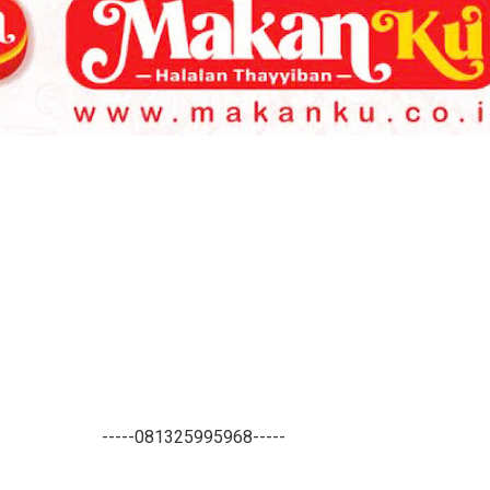
-----081325995968-----