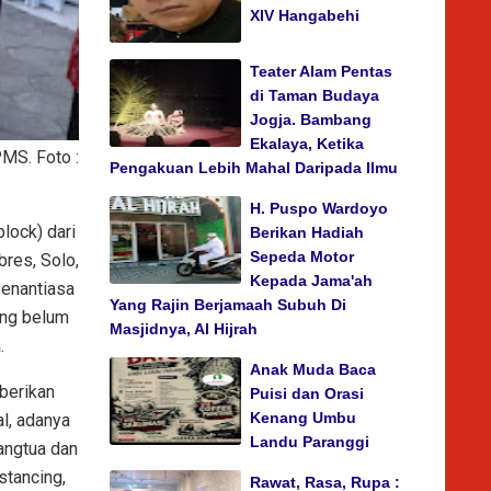
XIV Hangabehi
Teater Alam Pentas
di Taman Budaya
Jogja. Bambang
Ekalaya, Ketika
PMS. Foto :
Pengakuan Lebih Mahal Daripada Ilmu
H. Puspo Wardoyo
lock) dari
Berikan Hadiah
Sepeda Motor
res, Solo,
Kepada Jama'ah
senantiasa
Yang Rajin Berjamaah Subuh Di
ang belum
Masjidnya, Al Hijrah
.
Anak Muda Baca
mberikan
Puisi dan Orasi
Kenang Umbu
l, adanya
Landu Paranggi
angtua dan
stancing,
Rawat, Rasa, Rupa :