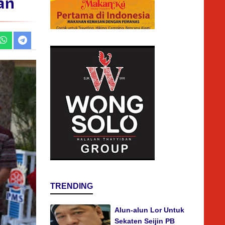
an
TRENDING
Alun-alun Lor Untuk
Sekaten Seijin PB