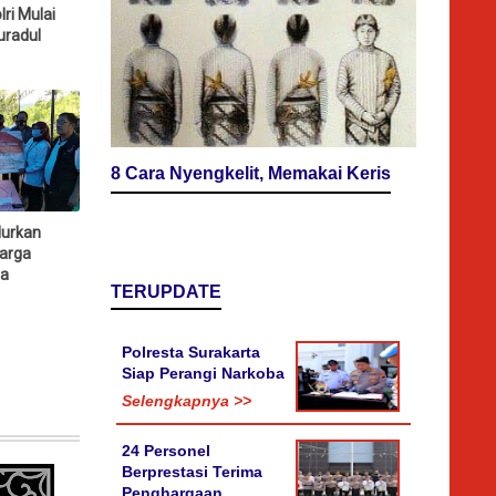
ri Mulai
radul
8 Cara Nyengkelit, Memakai Keris
urkan
arga
a
TERUPDATE
Polresta Surakarta
Siap Perangi Narkoba
Selengkapnya >>
24 Personel
Berprestasi Terima
Penghargaan,