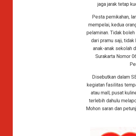
jaga jarak tetap k
Pesta pernikahan, la
mempelai, kedua orang
pelaminan. Tidak boleh 
dari pramu saji, tida
anak-anak sekolah da
Surakarta Nomor 0
Pe
Disebutkan dalam SE 
kegiatan fasilitas temp
atau mall, pusat kuli
terlebih dahulu mela
Mohon saran dan petunju