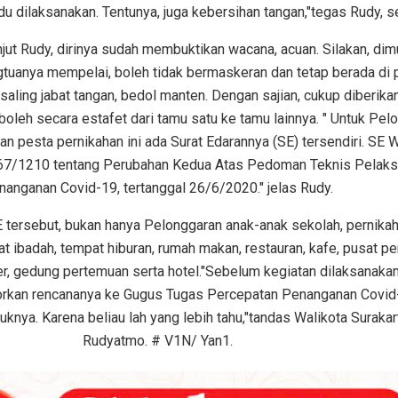
udu dilaksanakan. Tentunya, juga kebersihan tangan,"tegas Rudy, se
njut Rudy, dirinya sudah membuktikan wacana, acuan. Silakan, dimu
tuanya mempelai, boleh tidak bermaskeran dan tetap berada di
saling jabat tangan, bedol manten. Dengan sajian, cukup diberika
k boleh secara estafet dari tamu satu ke tamu lainnya. " Untuk Pel
n pesta pernikahan ini ada Surat Edarannya (SE) tersendiri. SE W
67/1210 tentang Perubahan Kedua Atas Pedoman Teknis Pelak
nanganan Covid-19, tertanggal 26/6/2020." jelas Rudy.
tersebut, bukan hanya Pelonggaran anak-anak sekolah, pernikah
at ibadah, tempat hiburan, rumah makan, restauran, kafe, pusat pe
ner, gedung pertemuan serta hotel."Sebelum kegiatan dilaksanakan,
porkan rencananya ke Gugus Tugas Percepatan Penanganan Covid
knya. Karena beliau lah yang lebih tahu,"tandas Walikota Suraka
Rudyatmo. # V1N/ Yan1.