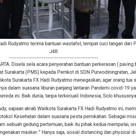
adi Rudyatmo terima bantuan wastafel, tempat cuci tangan dari 
J4R.
-------------------------------------------------
. Disela sela acara penyerahan bantuan perkerasan ( paving b
t Surakarta (PMS) kepada Pemkot di SDN Purwodiningratan, Jeb
likota Surakarta FX Hadi Rudyatmo menegaskan, agar orang tua 
nya dalam suasana liburan panjang lantaran Pandemi covid-19 y
reda ini. Baik dunia, tanpa terkecuali Indonesia, Solo khususnya
Rudy, sapaan akrab Walikota Surakarta FX Hadi Rudyatmo ini, me
rotokol Kesehatan dalam suasana pesta pernikahan. Sebagai misa
lam sebuah gedung pertemuan, baik itu pihak kedua mempelai, or
ngenakan masker. " Hanya saja, sosial distancing dan physical di