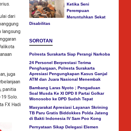
rius.
Ketika Seni
Perempuan
lai dari
Meruntuhkan Sekat
 panggung
Disabilitas
n langsung
onggaran
SOROTAN
alikota
sanaan
Polresta Surakarta Siap Perangi Narkoba
24 Personel Berprestasi Terima
Penghargaan, Polresta Surakarta
an, juga
Apresiasi Pengungkapan Kasus Ganjal
ATM dan Juara Nasional Menembak
rbelanjaan
Bambang Laras Nyoto ; Pengaduan
 panitia
Soal Musda Ke XI DPD II Partai Golkar
-19 Solo.
Wonosobo ke DPD Sudsh Tepat
rta FX Hadi
Masyarakat Apresiasi Layanan Skrining
TB Paru Gratis Biddokkes Polda Jateng
di Bakti Indonesia IV Sam Poo Kong
Pernyataan Sikap Delegasi Elemen