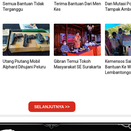
Semua Bantuan Tidak
Terima Bantuan Dari Men
Dan Mutasi Pol
Terganggu
Kes
Tampak Ambu
Utang Piutang Mobil
Gibran Temui Tokoh
Kemensos Sal
Alphard Dihujani Peluru
Masyarakat SE Surakarta
Bantuan Ke W
Lembantongo
SELANJUTNYA >>