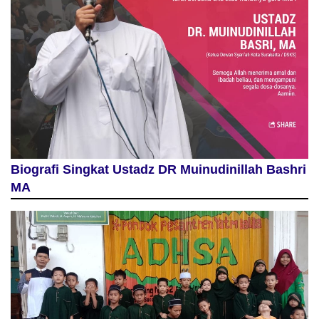
Biografi Singkat Ustadz DR Muinudinillah Bashri
MA