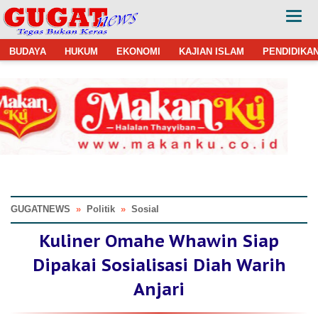
BUDAYA
HUKUM
EKONOMI
KAJIAN ISLAM
PENDIDIKA
GUGATNEWS
»
Politik
»
Sosial
Kuliner Omahe Whawin Siap
Dipakai Sosialisasi Diah Warih
Anjari