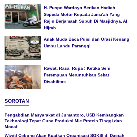
H. Puspo Wardoyo Berikan Hadiah
Sepeda Motor Kepada Jama'ah Yang
Rajin Berjamaah Subuh Di Masjidnya, Al
Hijrah
Anak Muda Baca Puisi dan Orasi Kenang
Umbu Landu Paranggi
Rawat, Rasa, Rupa : Ketika Seni
Perempuan Meruntuhkan Sekat
Disabilitas
SOROTAN
Pengabdian Masyarakat di Jumantoro, USB Kembangkan
Tekhnologi Tepat Guna Produksi Mie Protein Tinggi dan
Mocaf
Wiwid Cebong Akan Kuatkan Organisasi SOKSI di Daerah