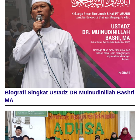
Biografi Singkat Ustadz DR Muinudinillah Bashri
MA