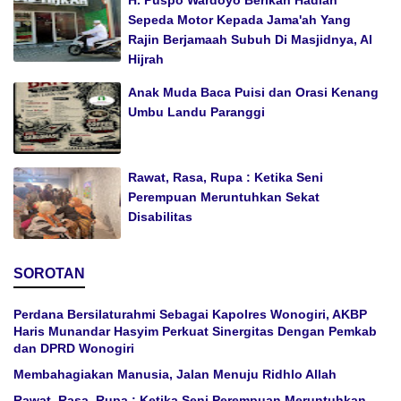
H. Puspo Wardoyo Berikan Hadiah
Sepeda Motor Kepada Jama'ah Yang
Rajin Berjamaah Subuh Di Masjidnya, Al
Hijrah
Anak Muda Baca Puisi dan Orasi Kenang
Umbu Landu Paranggi
Rawat, Rasa, Rupa : Ketika Seni
Perempuan Meruntuhkan Sekat
Disabilitas
SOROTAN
Perdana Bersilaturahmi Sebagai Kapolres Wonogiri, AKBP
Haris Munandar Hasyim Perkuat Sinergitas Dengan Pemkab
dan DPRD Wonogiri
Membahagiakan Manusia, Jalan Menuju Ridhlo Allah
Rawat, Rasa, Rupa : Ketika Seni Perempuan Meruntuhkan