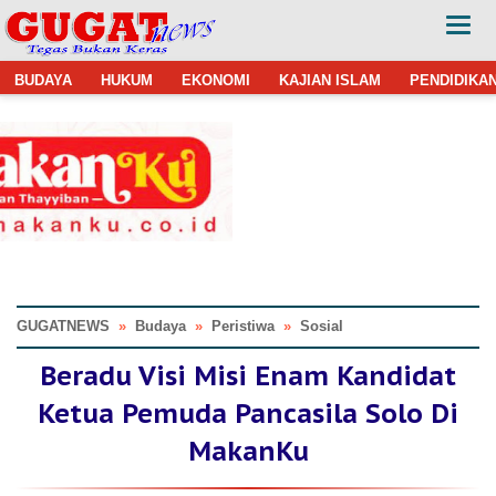
BUDAYA
HUKUM
EKONOMI
KAJIAN ISLAM
PENDIDIKA
GUGATNEWS
»
Budaya
»
Peristiwa
»
Sosial
Beradu Visi Misi Enam Kandidat
Ketua Pemuda Pancasila Solo Di
MakanKu