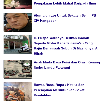
Pengakuan Lebih Mahal Daripada Ilmu
Alun-alun Lor Untuk Sekaten Seijin PB
XIV Hangabehi
H. Puspo Wardoyo Berikan Hadiah
Sepeda Motor Kepada Jama'ah Yang
Rajin Berjamaah Subuh Di Masjidnya, Al
Hijrah
Anak Muda Baca Puisi dan Orasi Kenang
Umbu Landu Paranggi
Rawat, Rasa, Rupa : Ketika Seni
Perempuan Meruntuhkan Sekat
Disabilitas