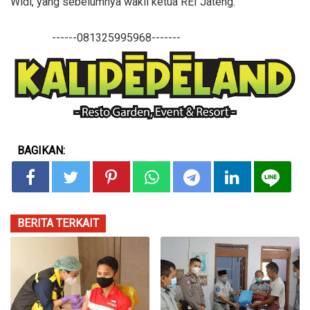
Widi, yang sebelumnya wakil ketua REI Jateng.
------081325995968-------
BAGIKAN:
BERITA TERKAIT