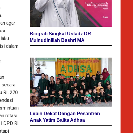
a
.
an agar
asi
Biografi Singkat Ustadz DR
elaku
Muinudinillah Bashri MA
isi dalam
n
an
k secara
u RI, 270
endasi
ermintaan
Lebih Dekat Dengan Pesantren
an rotasi
Anak Yatim Balita Adhsa
 I DPD RI
etapi