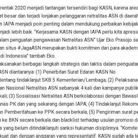
rentak 2020 menjadi tantangan tersendiri bagi KASN, karena are
besar dan terjadi lonjakan pelanggaran netralitas ASN di daerah
 IAPA menjadi poin penting dalam mendukung perbaikan kebijak
adi lebih baik. “Kerjasama KASN dengan IAPA perlu kita apresi
alam penguatan pengawasan Netralitas ASN” Ujar Eko Prasojo s
ran situs #JagaASN merupakan bukti komitmen dari para akadem
 di Indonesia” tambah Eko.
aksanakan berbagai langkah strategis dan taktis dalam penguata
ASN diantaranya: (1) Penerbitan Surat Edaran KASN No
ntang tindaklanjut SKB 5 Kementerian/Lembaga; (2) Pelaksana
an Nasional Netralitas ASN sebanyak 4 kali dan kampanye publi
ali; (3) Sosialisasi Netralitas ASN berkolaborasi dengan Bawasl
anas PK dan yang sekarang dengan IAPA; (4) Tindaklanjut Rekom
 Pemberitahuan ke PPK secara berkala; (5) Pengiriman surat p
 ke BKN secara berkala dan blacklist terhadap usulan promosi d
s yang belum ditindaklanjuti sanksi hukuman disiplinnya. “Komite
at dan dengan anggaran yang representatif. KASN sudah ada t