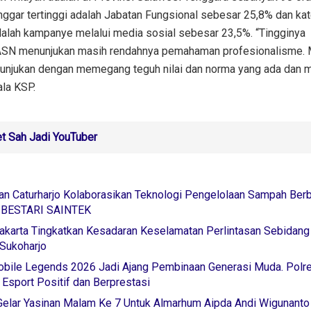
ggar tertinggi adalah Jabatan Fungsional sebesar 25,8% dan kat
dalah kampanye melalui media sosial sebesar 23,5%. “Tingginya
 ASN menunjukan masih rendahnya pemahaman profesionalisme. 
unjukan dengan memegang teguh nilai dan norma yang ada dan m
la KSP.
 Sah Jadi YouTuber
an Caturharjo Kolaborasikan Teknologi Pengelolaan Sampah Berb
m BESTARI SAINTEK
akarta Tingkatkan Kesadaran Keselamatan Perlintasan Sebidan
Sukoharjo
bile Legends 2026 Jadi Ajang Pembinaan Generasi Muda. Polr
Esport Positif dan Berprestasi
 Gelar Yasinan Malam Ke 7 Untuk Almarhum Aipda Andi Wigunanto