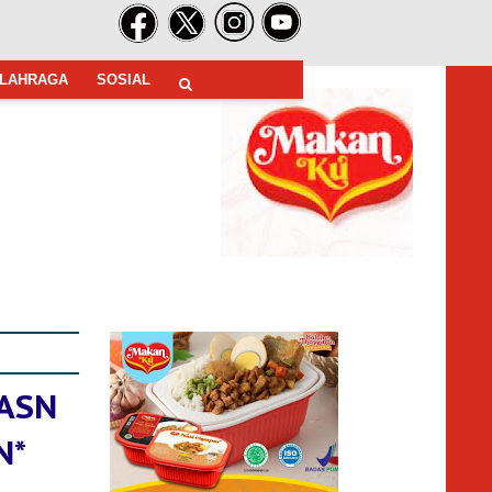
LAHRAGA
SOSIAL
 ASN
N*