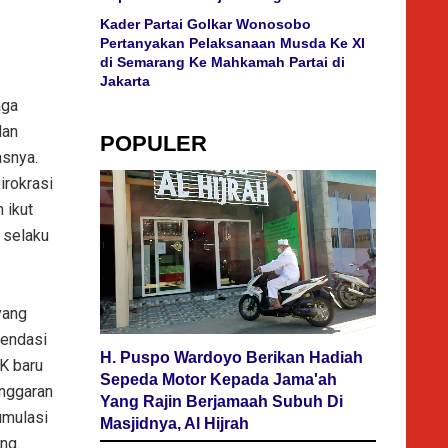
Kader Partai Golkar Wonosobo
Pertanyakan Pelaksanaan Musda Ke XI
di Semarang Ke Mahkamah Partai di
Jakarta
aga
dan
POPULER
asnya.
irokrasi
 ikut
i selaku
yang
mendasi
H. Puspo Wardoyo Berikan Hadiah
PK baru
Sepeda Motor Kepada Jama'ah
anggaran
Yang Rajin Berjamaah Subuh Di
umulasi
Masjidnya, Al Hijrah
ng.