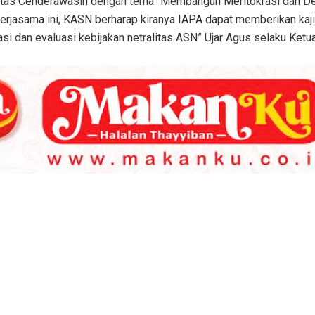
sitas Cenderawasih dengan tema “Membangun Meritokrasi dan D
 kerjasama ini, KASN berharap kiranya IAPA dapat memberikan kaj
si dan evaluasi kebijakan netralitas ASN” Ujar Agus selaku Ke