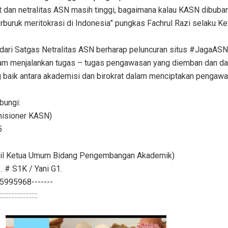
 dan netralitas ASN masih tinggi, bagaimana kalau KASN dibuba
buruk meritokrasi di Indonesia” pungkas Fachrul Razi selaku Ke
ari Satgas Netralitas ASN berharap peluncuran situs #JagaASN
lam menjalankan tugas – tugas pengawasan yang diemban dan da
g baik antara akademisi dan birokrat dalam menciptakan pengaw
ubungi:
misioner KASN)
5
akil Ketua Umum Bidang Pengembangan Akademik)
 # S1K / Yani G1.
968-------
:::::::::::::::::::::::::