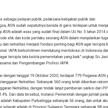
 sebagai pelayan publik, pelaksana kebijakan publik dan
sa, ASN sudah sepatutnya berada di garis terdepan untuk menj
bagi ASN adalah asas yang sudah final dalam UU No. 5 tahun 2014 
 kode etik dan kode perilaku seorang ASN dalam menjalankan tug
u dan netralitas menjadi fondasi penting bagi ASN agar tercipta b
ional. IAPA berkomitmen mendukung meritokrasi di Indonesia dan
agar tercipta tata kelola pemerintahan yang baik” ungkap Sri Jun
rjasama dan Pengembangan Profesi IAPA.
i dengan tanggal 19 Oktober 2020, terdapat 779 Pegawai ASN 
elanggaran Netralitas. Sebanyak 560 orang telah diberikan reko
ggaran Netralitas, dengan tindak lanjut pemberian sanksi dari P
.4%. Dari data tersebut, Instansi Pemerintah dengan jumlah pel
i, adalah Kabupaten Purbalingga sebanyak 56 orang, dan untuk ak
n wilayah adalah di Provinsi Sulawesi Tenggara sebanyak 98 ora