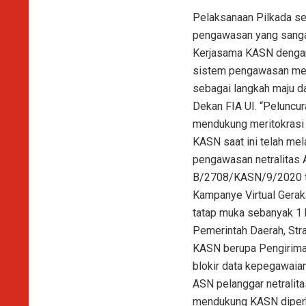
Pelaksanaan Pilkada se
pengawasan yang sangat 
Kerjasama KASN dengan
sistem pengawasan menj
sebagai langkah maju d
Dekan FIA UI. “Peluncu
mendukung meritokrasi
KASN saat ini telah mel
pengawasan netralitas 
B/2708/KASN/9/2020 te
Kampanye Virtual Gerak
tatap muka sebanyak 1 k
Pemerintah Daerah, Str
KASN berupa Pengiriman
blokir data kepegawaian
ASN pelanggar netralita
mendukung KASN diperku