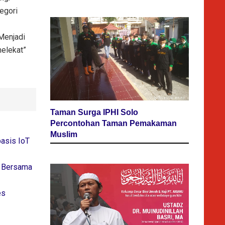
egori
Menjadi
elekat”
Taman Surga IPHI Solo
Percontohan Taman Pemakaman
Muslim
asis IoT
g Bersama
es