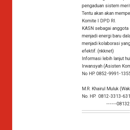
pengaduan sistem merit
Tentu akan akan memper
Komite I DPD RI.
KASN sebagai anggota d
menjadi energi baru da
menjadi kolaborasi yan
efektif. (nkknet)
Informasi lebih lanjut h
Irwansyah (Asisten Ko
No HP. 0852-9991-135
M.R. Khairul Muluk (W
No. HP. 0812-3313-631.
------081325995
:::::::::::::::::::::::::::::::::::::::::::::::::::::::