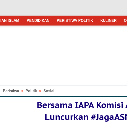
IAN ISLAM
PENDIDIKAN
PERISTIWA POLITIK
KULINER
O
»
Peristiwa
»
Politik
»
Sosial
Bersama IAPA Komisi
Luncurkan #JagaAS