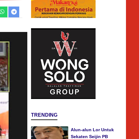
TRENDING
Alun-alun Lor Untuk
Sekaten Seijin PB