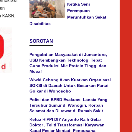
emokrasi
Ketika Seni
ian
Perempuan
tua KASN.
Meruntuhkan Sekat
Disabilitas
SOROTAN
Pengabdian Masyarakat di Jumantoro,
USB Kembangkan Tekhnologi Tepat
Guna Produksi Mie Protein Tinggi dan
Mocaf
Wiwid Cebong Akan Kuatkan Organisasi
SOKSI di Daerah Untuk Besarkan Partai
Golkar di Wonosobo
Polisi dan BPBD Evakuasi Lansia Yang
Tercubur Sumur di Wonogiri, Korban
Selamat dan Di rawat di Rumah Sakit
Ketua HIPPI DIY Ariyanto Raih Gelar
Doktor , Teliti Transformasi Karyawan
Kapal Pesiar Menjadi Pengusaha