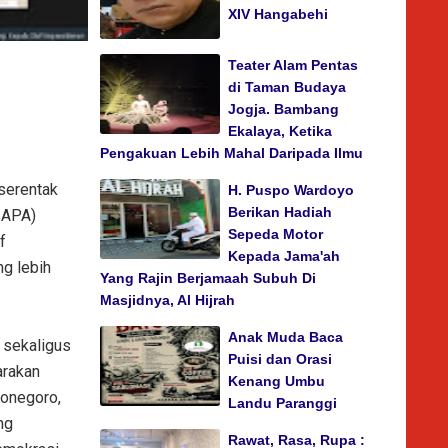
XIV Hangabehi
Teater Alam Pentas
di Taman Budaya
Jogja. Bambang
Ekalaya, Ketika
Pengakuan Lebih Mahal Daripada Ilmu
serentak
H. Puspo Wardoyo
Berikan Hadiah
IAPA)
Sepeda Motor
f
Kepada Jama'ah
ng lebih
Yang Rajin Berjamaah Subuh Di
Masjidnya, Al Hijrah
Anak Muda Baca
 sekaligus
Puisi dan Orasi
arakan
Kenang Umbu
ponegoro,
Landu Paranggi
ng
Rawat, Rasa, Rupa :