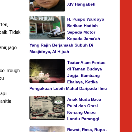
XIV Hangabehi
H. Puspo Wardoyo
ten,
Berikan Hadiah
aik. Tidak
Sepeda Motor
Kepada Jama'ah
Yang Rajin Berjamaah Subuh Di
hir, jago
Masjidnya, Al Hijrah
Teater Alam Pentas
di Taman Budaya
ace Trough
Jogja. Bambang
pu
Ekalaya, Ketika
Pengakuan Lebih Mahal Daripada Ilmu
tapi
Anak Muda Baca
anitia
Puisi dan Orasi
Kenang Umbu
Landu Paranggi
Rawat, Rasa, Rupa :