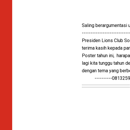
Saling berargumentasi 
---------------------------
Presiden Lions Club So
terima kasih kepada par
Poster tahun ini, harapa
lagi kita tunggu tahun
dengan tema yang berbed
----------081325995
:::::::::::::::::::::::::::::::::::::::::::::::::::::::