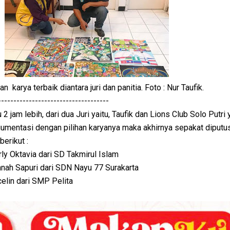
 karya terbaik diantara juri dan panitia. Foto : Nur Taufik.
------------------------------------
jam lebih, dari dua Juri yaitu, Taufik dan Lions Club Solo Putri
gumentasi dengan pilihan karyanya maka akhirnya sepakat diputu
berikut :
rly Oktavia dari SD Takmirul Islam
nnah Sapuri dari SDN Nayu 77 Surakarta
acelin dari SMP Pelita