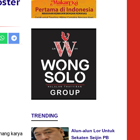
oster
TRENDING
Alun-alun Lor Untuk
nang karya
Sekaten Seijin PB