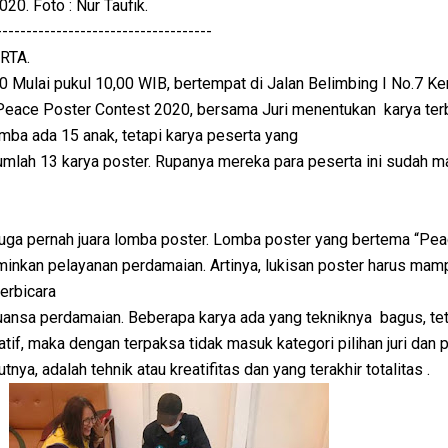
20. Foto : Nur Taufik.
------------------------------------
RTA.
Mulai pukul 10,00 WIB, bertempat di Jalan Belimbing I No.7 Ker
 Peace Poster Contest 2020, bersama Juri menentukan karya terb
omba ada 15 anak, tetapi karya peserta yang
jumlah 13 karya poster. Rupanya mereka para peserta ini sudah ma
uga pernah juara lomba poster. Lomba poster yang bertema “Pe
minkan pelayanan perdamaian. Artinya, lukisan poster harus mam
erbicara
uansa perdamaian. Beberapa karya ada yang tekniknya bagus, te
if, maka dengan terpaksa tidak masuk kategori pilihan juri dan p
utnya, adalah tehnik atau kreatifitas dan yang terakhir totalitas .