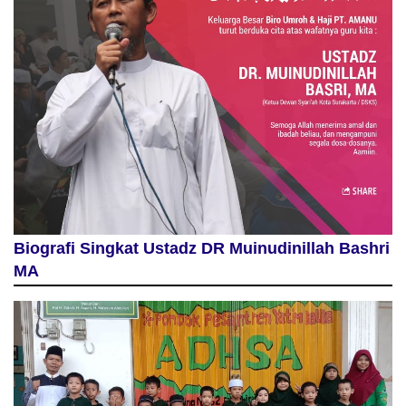
Biografi Singkat Ustadz DR Muinudinillah Bashri
MA