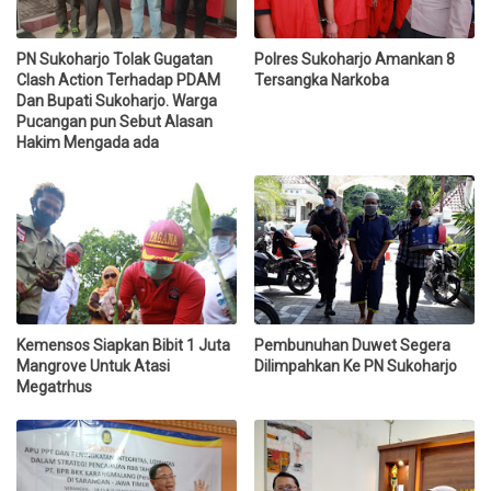
PN Sukoharjo Tolak Gugatan
Polres Sukoharjo Amankan 8
Clash Action Terhadap PDAM
Tersangka Narkoba
Dan Bupati Sukoharjo. Warga
Pucangan pun Sebut Alasan
Hakim Mengada ada
Kemensos Siapkan Bibit 1 Juta
Pembunuhan Duwet Segera
Mangrove Untuk Atasi
Dilimpahkan Ke PN Sukoharjo
Megatrhus