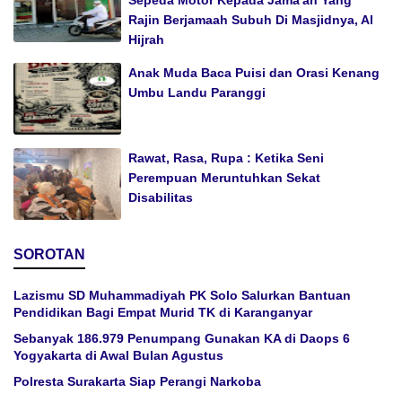
Sepeda Motor Kepada Jama'ah Yang
Rajin Berjamaah Subuh Di Masjidnya, Al
Hijrah
Anak Muda Baca Puisi dan Orasi Kenang
Umbu Landu Paranggi
Rawat, Rasa, Rupa : Ketika Seni
Perempuan Meruntuhkan Sekat
Disabilitas
SOROTAN
Lazismu SD Muhammadiyah PK Solo Salurkan Bantuan
Pendidikan Bagi Empat Murid TK di Karanganyar
Sebanyak 186.979 Penumpang Gunakan KA di Daops 6
Yogyakarta di Awal Bulan Agustus
Polresta Surakarta Siap Perangi Narkoba