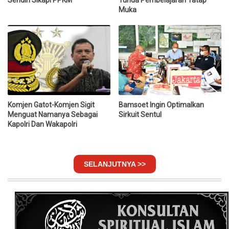
Sendiri Sikapi PPKM
Tunda Pembelajaran Tatap
Muka
Komjen Gatot-Komjen Sigit
Bamsoet Ingin Optimalkan
Menguat Namanya Sebagai
Sirkuit Sentul
Kapolri Dan Wakapolri
SELANJUTNYA >>