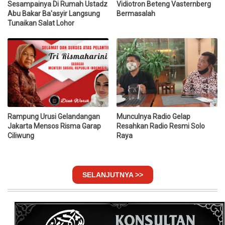
Sesampainya Di Rumah Ustadz
Vidiotron Beteng Vasternberg
Abu Bakar Ba'asyir Langsung
Bermasalah
Tunaikan Salat Lohor
Rampung Urusi Gelandangan
Munculnya Radio Gelap
Jakarta Mensos Risma Garap
Resahkan Radio Resmi Solo
Ciliwung
Raya
SELANJUTNYA >>