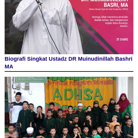
Biografi Singkat Ustadz DR Muinudinillah Bashri
MA