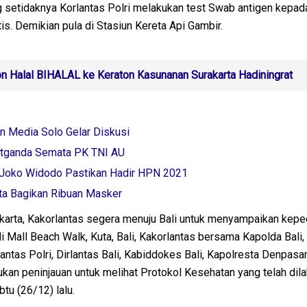
ng setidaknya Korlantas Polri melakukan test Swab antigen kepad
tis. Demikian pula di Stasiun Kereta Api Gambir.
on Halal BIHALAL ke Keraton Kasunanan Surakarta Hadiningrat
n Media Solo Gelar Diskusi
atganda Semata PK TNI AU
H Joko Widodo Pastikan Hadir HPN 2021
rta Bagikan Ribuan Masker
akarta, Kakorlantas segera menuju Bali untuk menyampaikan kepe
 Mall Beach Walk, Kuta, Bali, Kakorlantas bersama Kapolda Bali,
antas Polri, Dirlantas Bali, Kabiddokes Bali, Kapolresta Denpasar
an peninjauan untuk melihat Protokol Kesehatan yang telah dil
btu (26/12) lalu.