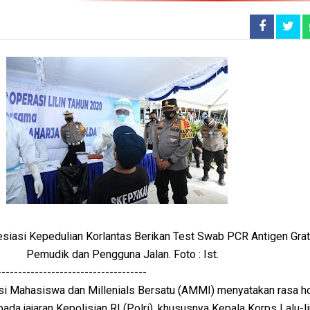
siasi Kepedulian Korlantas Berikan Test Swab PCR Antigen Gra
Pemudik dan Pengguna Jalan. Foto : Ist.
------------------------------------
i Mahasiswa dan Millenials Bersatu (AMMI) menyatakan rasa h
da jajaran Kepolisian RI (Polri), khususnya Kepala Korps Lalu-l