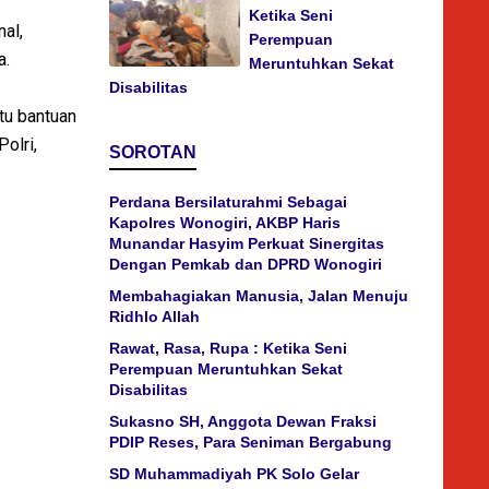
Ketika Seni
al,
Perempuan
a.
Meruntuhkan Sekat
Disabilitas
itu bantuan
olri,
SOROTAN
Perdana Bersilaturahmi Sebagai
Kapolres Wonogiri, AKBP Haris
Munandar Hasyim Perkuat Sinergitas
Dengan Pemkab dan DPRD Wonogiri
Membahagiakan Manusia, Jalan Menuju
Ridhlo Allah
Rawat, Rasa, Rupa : Ketika Seni
Perempuan Meruntuhkan Sekat
Disabilitas
Sukasno SH, Anggota Dewan Fraksi
PDIP Reses, Para Seniman Bergabung
SD Muhammadiyah PK Solo Gelar