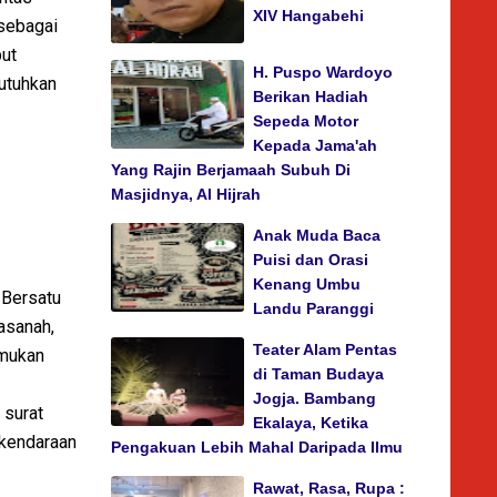
XIV Hangabehi
 sebagai
but
H. Puspo Wardoyo
butuhkan
Berikan Hadiah
Sepeda Motor
Kepada Jama'ah
Yang Rajin Berjamaah Subuh Di
Masjidnya, Al Hijrah
Anak Muda Baca
Puisi dan Orasi
Kenang Umbu
 Bersatu
Landu Paranggi
asanah,
Teater Alam Pentas
emukan
di Taman Budaya
Jogja. Bambang
 surat
Ekalaya, Ketika
 kendaraan
Pengakuan Lebih Mahal Daripada Ilmu
Rawat, Rasa, Rupa :