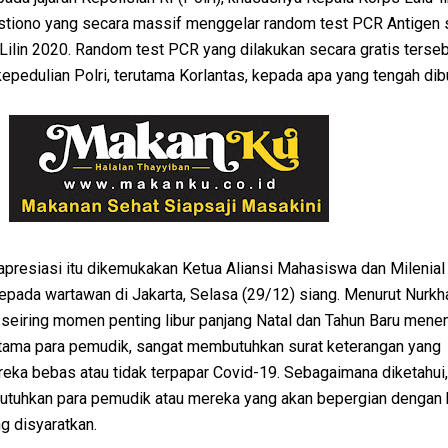
l Istiono yang secara massif menggelar random test PCR Antigen
Lilin 2020. Random test PCR yang dilakukan secara gratis terse
epedulian Polri, terutama Korlantas, kepada apa yang tengah di
apresiasi itu dikemukakan Ketua Aliansi Mahasiswa dan Milenial
epada wartawan di Jakarta, Selasa (29/12) siang. Menurut Nurkh
 seiring momen penting libur panjang Natal dan Tahun Baru men
tama para pemudik, sangat membutuhkan surat keterangan yang
ka bebas atau tidak terpapar Covid-19. Sebagaimana diketahui,
butuhkan para pemudik atau mereka yang akan bepergian dengan
 disyaratkan.