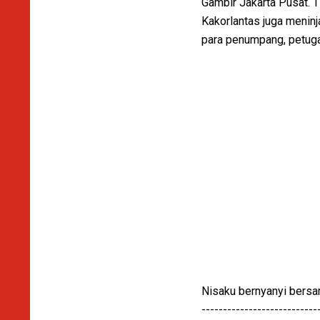
Gambir Jakarta Pusat. T
Kakorlantas juga menin
para penumpang, petugas
Nisaku bernyanyi bers
---------------------------