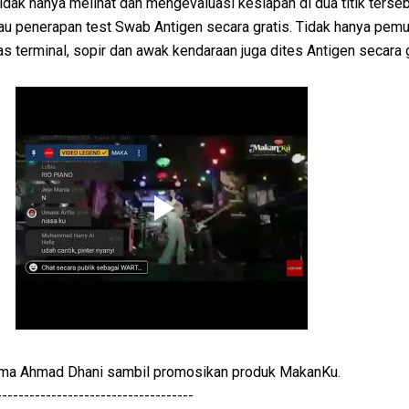
idak hanya melihat dan mengevaluasi kesiapan di dua titik terseb
jau penerapan test Swab Antigen secara gratis. Tidak hanya pem
 terminal, sopir dan awak kendaraan juga dites Antigen secara 
ama Ahmad Dhani sambil promosikan produk MakanKu.
------------------------------------