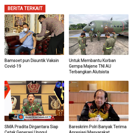
BERITA TERKAIT
Bamsoet pun Disuntik Vaksin
Untuk Membantu Korban
Covid-19
Gempa Majene TNI AU
Terbangkan Alutsista
SMA Pradita Dirgantara Siap
Bareskrim Polri Banyak Terima
Cetak Generasi Unggul
Apresiasi Masyarakat