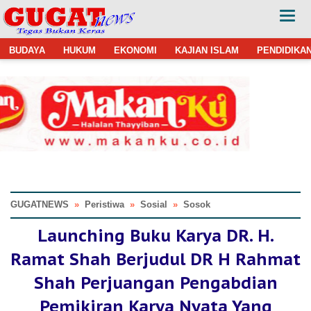
BUDAYA
HUKUM
EKONOMI
KAJIAN ISLAM
PENDIDIKA
GUGATNEWS
»
Peristiwa
»
Sosial
»
Sosok
Launching Buku Karya DR. H.
Ramat Shah Berjudul DR H Rahmat
Shah Perjuangan Pengabdian
Pemikiran Karya Nyata Yang