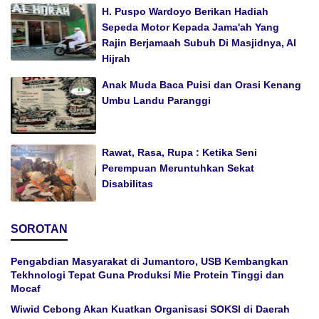
H. Puspo Wardoyo Berikan Hadiah
Sepeda Motor Kepada Jama'ah Yang
Rajin Berjamaah Subuh Di Masjidnya, Al
Hijrah
Anak Muda Baca Puisi dan Orasi Kenang
Umbu Landu Paranggi
Rawat, Rasa, Rupa : Ketika Seni
Perempuan Meruntuhkan Sekat
Disabilitas
SOROTAN
Pengabdian Masyarakat di Jumantoro, USB Kembangkan
Tekhnologi Tepat Guna Produksi Mie Protein Tinggi dan
Mocaf
Wiwid Cebong Akan Kuatkan Organisasi SOKSI di Daerah