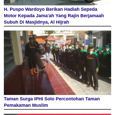
H. Puspo Wardoyo Berikan Hadiah Sepeda
Motor Kepada Jama'ah Yang Rajin Berjamaah
Subuh Di Masjidnya, Al Hijrah
Taman Surga IPHI Solo Percontohan Taman
Pemakaman Muslim