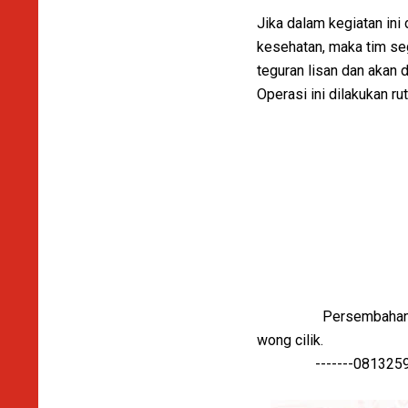
Jika dalam kegiatan in
kesehatan, maka tim s
teguran lisan dan akan d
Operasi ini dilakukan r
Persembahan Diah War
wong cilik.
-------0813259959