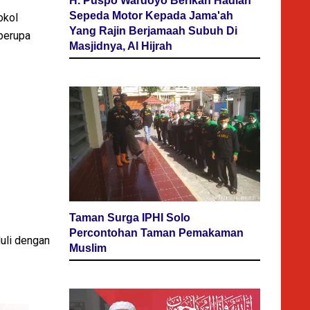
H. Puspo Wardoyo Berikan Hadiah
Sepeda Motor Kepada Jama'ah
okol
Yang Rajin Berjamaah Subuh Di
berupa
Masjidnya, Al Hijrah
Taman Surga IPHI Solo
Percontohan Taman Pemakaman
li dengan
Muslim