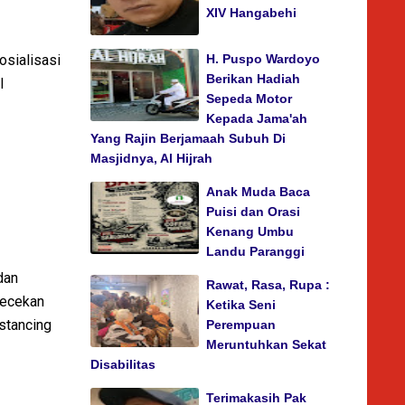
XIV Hangabehi
sialisasi
H. Puspo Wardoyo
Berikan Hadiah
l
Sepeda Motor
Kepada Jama'ah
Yang Rajin Berjamaah Subuh Di
Masjidnya, Al Hijrah
Anak Muda Baca
Puisi dan Orasi
Kenang Umbu
Landu Paranggi
dan
Rawat, Rasa, Rupa :
gecekan
Ketika Seni
istancing
Perempuan
Meruntuhkan Sekat
Disabilitas
Terimakasih Pak