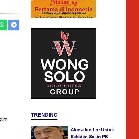
TRENDING
ukum
Alun-alun Lor Untuk
Sekaten Seijin PB