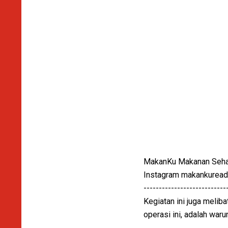
MakanKu Makanan Sehat 
Instagram makankurea
---------------------------
Kegiatan ini juga melib
operasi ini, adalah war