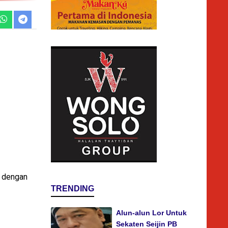
a dengan
TRENDING
Alun-alun Lor Untuk
Sekaten Seijin PB