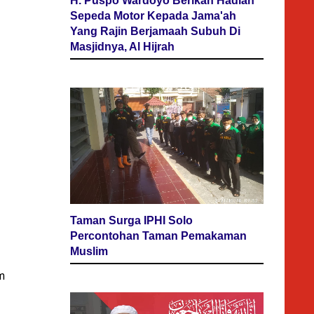
H. Puspo Wardoyo Berikan Hadiah
Sepeda Motor Kepada Jama'ah
Yang Rajin Berjamaah Subuh Di
Masjidnya, Al Hijrah
Taman Surga IPHI Solo
Percontohan Taman Pemakaman
Muslim
m