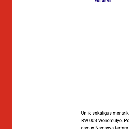
Gerakan
Uniik sekaligus menari
RW 008 Wonomulyo, Ponc
namun Namanya tertera