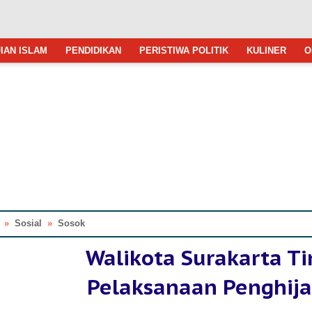
IAN ISLAM
PENDIDIKAN
PERISTIWA POLITIK
KULINER
O
»
Sosial
»
Sosok
Walikota Surakarta Ti
Pelaksanaan Penghij