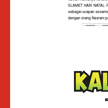
SLAMET HARI NATAL. Pas
sebagai ucapan sesama 
dengan orang Nasrani pad
::::::;;;;;;;;;;;;;::::::::::;;;;;;;;;;;