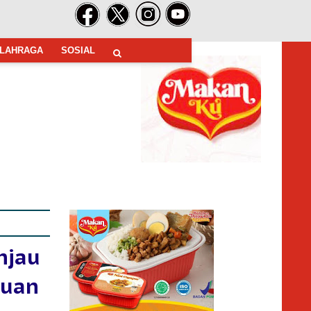
LAHRAGA
SOSIAL
njau
auan