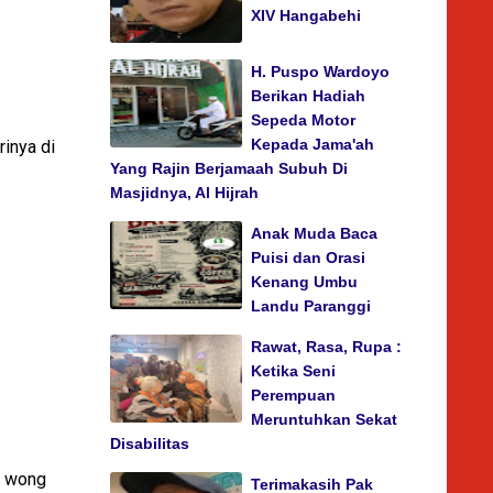
XIV Hangabehi
H. Puspo Wardoyo
Berikan Hadiah
Sepeda Motor
Kepada Jama'ah
rinya di
Yang Rajin Berjamaah Subuh Di
Masjidnya, Al Hijrah
Anak Muda Baca
Puisi dan Orasi
Kenang Umbu
Landu Paranggi
Rawat, Rasa, Rupa :
Ketika Seni
Perempuan
Meruntuhkan Sekat
Disabilitas
n wong
Terimakasih Pak