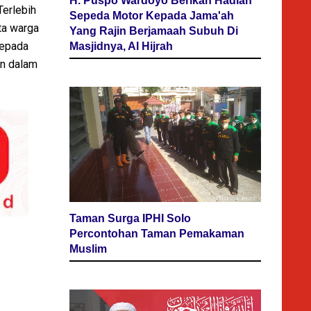
H. Puspo Wardoyo Berikan Hadiah
Terlebih
Sepeda Motor Kepada Jama'ah
ta warga
Yang Rajin Berjamaah Subuh Di
kepada
Masjidnya, Al Hijrah
an dalam
Taman Surga IPHI Solo
Percontohan Taman Pemakaman
Muslim