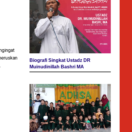
ngingat
neruskan
Biografi Singkat Ustadz DR
.
Muinudinillah Bashri MA