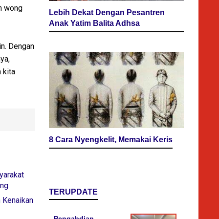
an wong
Lebih Dekat Dengan Pesantren
Anak Yatim Balita Adhsa
in. Dengan
ya,
 kita
8 Cara Nyengkelit, Memakai Keris
yarakat
ang
TERUPDATE
h Kenaikan
Pengabdian