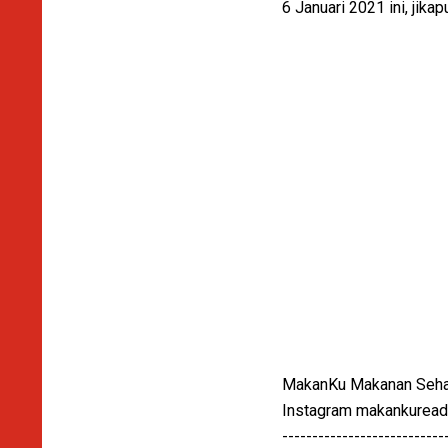
6 Januari 2021 ini, jika
MakanKu Makanan Sehat 
Instagram makankurea
---------------------------