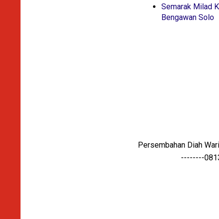
Semarak Milad K
Bengawan Solo
Persembahan Diah Warih
--------08132599