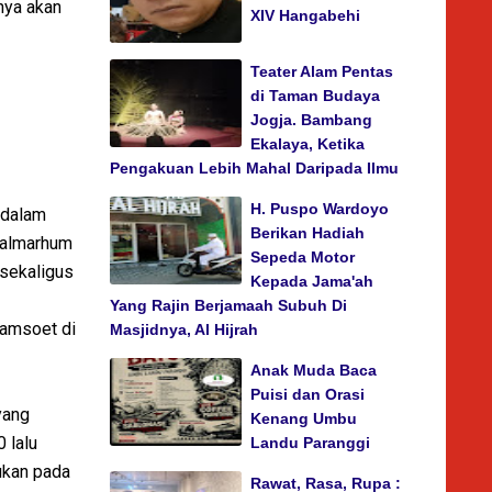
nya akan
XIV Hangabehi
Teater Alam Pentas
di Taman Budaya
Jogja. Bambang
Ekalaya, Ketika
Pengakuan Lebih Mahal Daripada Ilmu
H. Puspo Wardoyo
 dalam
Berikan Hadiah
n almarhum
Sepeda Motor
sekaligus
Kepada Jama'ah
Yang Rajin Berjamaah Subuh Di
Bamsoet di
Masjidnya, Al Hijrah
Anak Muda Baca
Puisi dan Orasi
yang
Kenang Umbu
 lalu
Landu Paranggi
ukan pada
Rawat, Rasa, Rupa :