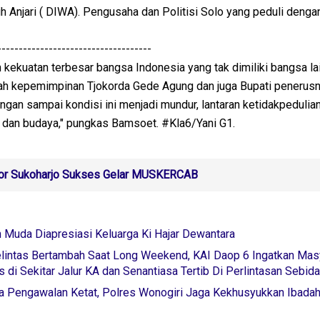
 Anjari ( DIWA). Pengusaha dan Politisi Solo yang peduli deng
------------------------------------
 kekuatan terbesar bangsa Indonesia yang tak dimiliki bangsa la
ah kepemimpinan Tjokorda Gede Agung dan juga Bupati penerusn
ngan sampai kondisi ini menjadi mundur, lantaran ketidakpedulian
 dan budaya," pungkas Bamsoet. #Kla6/Yani G1.
or Sukoharjo Sukses Gelar MUSKERCAB
an Muda Diapresiasi Keluarga Ki Hajar Dewantara
lintas Bertambah Saat Long Weekend, KAI Daop 6 Ingatkan Mas
s di Sekitar Jalur KA dan Senantiasa Tertib Di Perlintasan Sebid
ga Pengawalan Ketat, Polres Wonogiri Jaga Kekhusyukkan Ibada