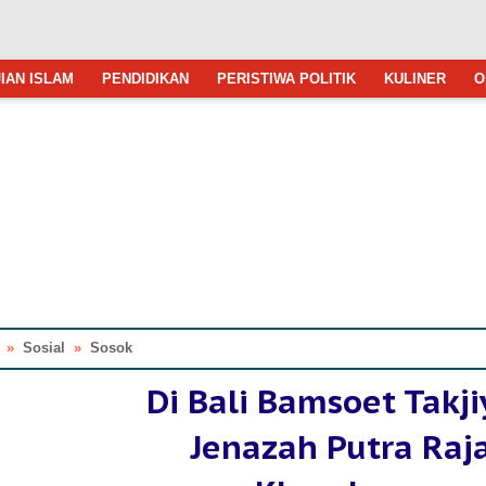
IAN ISLAM
PENDIDIKAN
PERISTIWA POLITIK
KULINER
O
»
Sosial
»
Sosok
Di Bali Bamsoet Takj
Jenazah Putra Raj