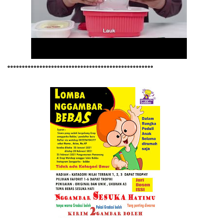
°°°°°°°°°°°°°°°°°°°°°°°°°°°°°°°°°°°°°°°°°°°°°°°°°°