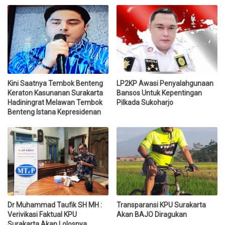
Kini Saatnya Tembok Benteng
LP2KP Awasi Penyalahgunaan
Keraton Kasunanan Surakarta
Bansos Untuk Kepentingan
Hadiningrat Melawan Tembok
Pilkada Sukoharjo
Benteng Istana Kepresidenan
Dr Muhammad Taufik SH MH :
Transparansi KPU Surakarta
Verivikasi Faktual KPU
Akan BAJO Diragukan
Surakarta Akan Lolosnya