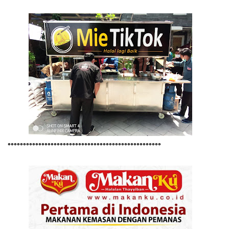
°°°°°°°°°°°°°°°°°°°°°°°°°°°°°°°°°°°°°°°°°°°°°°°°°°