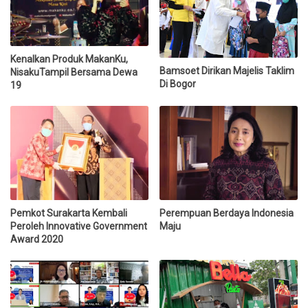
Kenalkan Produk MakanKu,
Bamsoet Dirikan Majelis Taklim
NisakuTampil Bersama Dewa
Di Bogor
19
Pemkot Surakarta Kembali
Perempuan Berdaya Indonesia
Peroleh Innovative Government
Maju
Award 2020