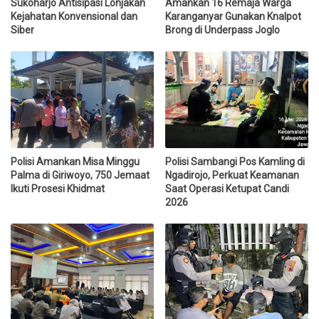
Sukoharjo Antisipasi Lonjakan
Amankan 16 Remaja Warga
Kejahatan Konvensional dan
Karanganyar Gunakan Knalpot
Siber
Brong di Underpass Joglo
Polisi Amankan Misa Minggu
Polisi Sambangi Pos Kamling di
Palma di Giriwoyo, 750 Jemaat
Ngadirojo, Perkuat Keamanan
Ikuti Prosesi Khidmat
Saat Operasi Ketupat Candi
2026