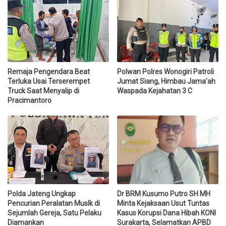
Remaja Pengendara Beat
Polwan Polres Wonogiri Patroli
Terluka Usai Terserempet
Jumat Siang, Himbau Jama'ah
Truck Saat Menyalip di
Waspada Kejahatan 3 C
Pracimantoro
Polda Jateng Ungkap
Dr BRM Kusumo Putro SH MH
Pencurian Peralatan Muslk di
Minta Kejaksaan Usut Tuntas
Sejumlah Gereja, Satu Pelaku
Kasus Korupsi Dana Hibah KONI
Diamankan
Surakarta, Selamatkan APBD