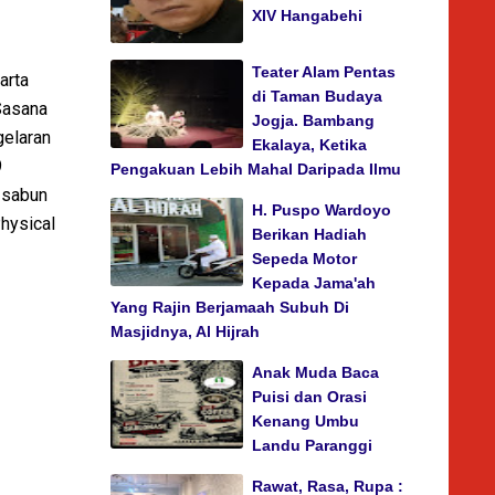
XIV Hangabehi
Teater Alam Pentas
arta
di Taman Budaya
Sasana
Jogja. Bambang
gelaran
Ekalaya, Ketika
9
Pengakuan Lebih Mahal Daripada Ilmu
 sabun
H. Puspo Wardoyo
Physical
Berikan Hadiah
Sepeda Motor
Kepada Jama'ah
Yang Rajin Berjamaah Subuh Di
Masjidnya, Al Hijrah
Anak Muda Baca
Puisi dan Orasi
Kenang Umbu
Landu Paranggi
Rawat, Rasa, Rupa :