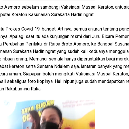
oto Asmoro sebelum sambangi Vaksinasi Massal Keraton, antusi
putar Keraton Kasunanan Surakarta Hadiningrat.
itu Prokes Covid-19, banget. Artinya, semua anjuran tentang pe
nya. Apalagi saat itu ada kunjungan resmi dari Juru Bicara Pemer
a Perubahan Perilaku, dr Raisa Broto Asmoro, ke Bangsal Sasa
nanan Surakarta Hadiningrat yang sudah kali keduanya menggela
ap ribuan orang. Memang, semula hanya diperuntukkan bagi mere
abat keraton serta Sentana Ndalem saja, lantaran banyak yang m
cara umum. Siapapun boleh mengikuti Vaksinasi Massal Keraton
li sekaligus foto kopinya. Hal inipun juga sudah mendapatkan re
ran Rakabuming Raka.