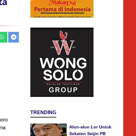
ta
TRENDING
moro
Alun-alun Lor Untuk
ma.
Sekaten Seijin PB