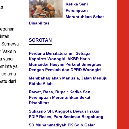
Ketika Seni
as
Perempuan
Meruntuhkan Sekat
Disabilitas
ncegahan
intah
SOROTAN
na Sumewa
r Vaksin
Perdana Bersilaturahmi Sebagai
ka yang
Kapolres Wonogiri, AKBP Haris
Munandar Hasyim Perkuat Sinergitas
eminta ya
Dengan Pemkab dan DPRD Wonogiri
, selama
Membahagiakan Manusia, Jalan Menuju
stu dari
Ridhlo Allah
Rawat, Rasa, Rupa : Ketika Seni
Perempuan Meruntuhkan Sekat
Disabilitas
Sukasno SH, Anggota Dewan Fraksi
PDIP Reses, Para Seniman Bergabung
SD Muhammadiyah PK Solo Gelar