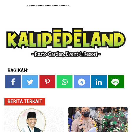
°°°°°°°°°°°°°°°°°°°°°°°°
BAGIKAN:
BERITA TERKAIT