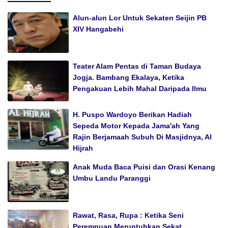
Alun-alun Lor Untuk Sekaten Seijin PB
XIV Hangabehi
Teater Alam Pentas di Taman Budaya
Jogja. Bambang Ekalaya, Ketika
Pengakuan Lebih Mahal Daripada Ilmu
H. Puspo Wardoyo Berikan Hadiah
Sepeda Motor Kepada Jama'ah Yang
Rajin Berjamaah Subuh Di Masjidnya, Al
Hijrah
Anak Muda Baca Puisi dan Orasi Kenang
Umbu Landu Paranggi
Rawat, Rasa, Rupa : Ketika Seni
Perempuan Meruntuhkan Sekat