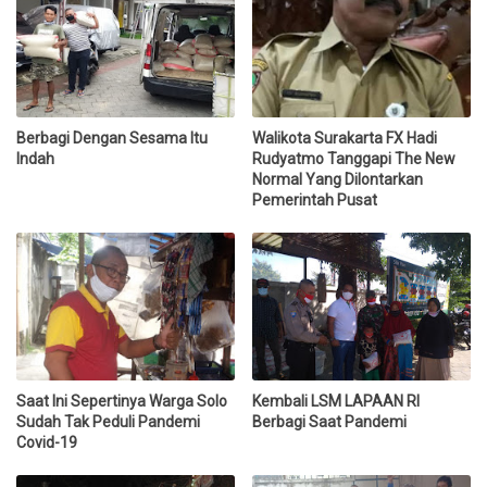
Berbagi Dengan Sesama Itu
Walikota Surakarta FX Hadi
Indah
Rudyatmo Tanggapi The New
Normal Yang Dilontarkan
Pemerintah Pusat
Saat Ini Sepertinya Warga Solo
Kembali LSM LAPAAN RI
Sudah Tak Peduli Pandemi
Berbagi Saat Pandemi
Covid-19