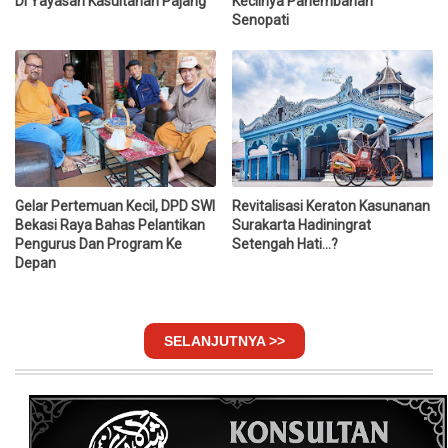
Di Yayasan Kasultanan Pajang
Kecilnya Panembahan
Senopati
Gelar Pertemuan Kecil, DPD SWI
Revitalisasi Keraton Kasunanan
Bekasi Raya Bahas Pelantikan
Surakarta Hadiningrat
Pengurus Dan Program Ke
Setengah Hati...?
Depan
SELANJUTNYA >>