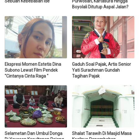
Sebuah Kebebasan Ide
Purwosari, Kartasura Hingga
Boyolali Ditutup Aspal Jalan?
Ekspresi Momen Estetis Dina
Gaduh Soal Pajak, Artis Senior
Subono Lewat Film Pendek
Yati Surachman Gundah
"Cintanya Cinta Raga "
Tagihan Pajak
Selametan Dan Umbul Donga
Shalat Tarawih Di Masjid Masa