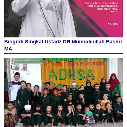
Biografi Singkat Ustadz DR Muinudinillah Bashri
MA