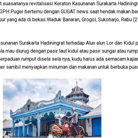
hat suasananya revitalisasi Keraton Kasunanan Surakarta Hadining
ul, GPH Puger bertemu dengan GUGAT news saat hendak makan be
ur yang ada di bekas Waduk Banaran, Grogol, Sukoharjo, Rabu (2
sunanan Surakarta Hadiningrat terhadap Alun alun Lor dan Kidul p
la mau diurug dengan pasir laut kidul atau pasir sungai atau rump
erpaduan rumput disela sela nya, kudu harus ada semacam kajian
ger sambil menyiapkan minuman dan makanan untuk berbuka pua