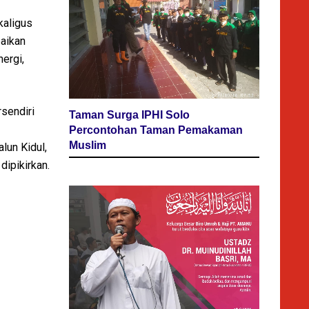
kaligus
aikan
nergi,
rsendiri
Taman Surga IPHI Solo
Percontohan Taman Pemakaman
Muslim
lun Kidul,
dipikirkan.