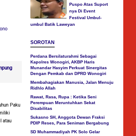
Puspo Atas Suport
nya Di Event
Festival Umbul-
umbul Batik Laweyan
wono
SOROTAN
Perdana Bersilaturahmi Sebagai
Kapolres Wonogiri, AKBP Haris
ampung
Munandar Hasyim Perkuat Sinergitas
Dengan Pemkab dan DPRD Wonogiri
Membahagiakan Manusia, Jalan Menuju
Ridhlo Allah
Rawat, Rasa, Rupa : Ketika Seni
Perempuan Meruntuhkan Sekat
nuhun Paku
Disabilitas
iliki
Sukasno SH, Anggota Dewan Fraksi
l atau
PDIP Reses, Para Seniman Bergabung
SD Muhammadiyah PK Solo Gelar