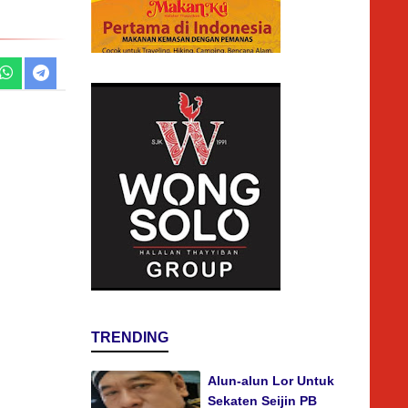
TRENDING
Alun-alun Lor Untuk
Sekaten Seijin PB