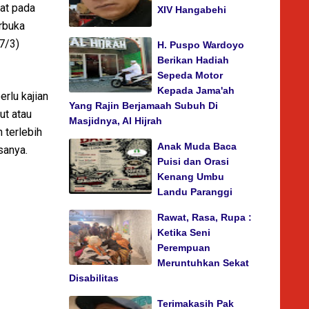
rat pada
XIV Hangabehi
rbuka
7/3)
H. Puspo Wardoyo
Berikan Hadiah
Sepeda Motor
Kepada Jama'ah
erlu kajian
Yang Rajin Berjamaah Subuh Di
ut atau
Masjidnya, Al Hijrah
 terlebih
Anak Muda Baca
sanya.
Puisi dan Orasi
Kenang Umbu
Landu Paranggi
Rawat, Rasa, Rupa :
Ketika Seni
Perempuan
Meruntuhkan Sekat
Disabilitas
Terimakasih Pak