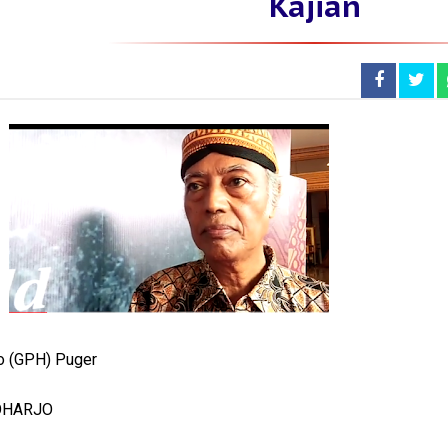
Kajian
 (GPH) Puger
KOHARJO