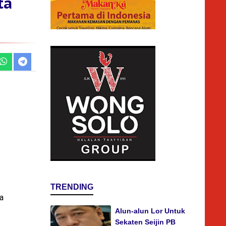
ta
TRENDING
a
Alun-alun Lor Untuk
Sekaten Seijin PB