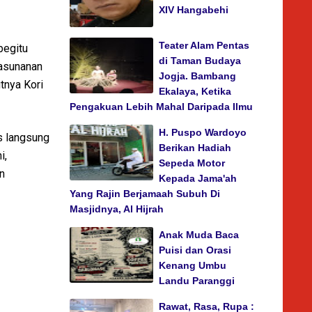
XIV Hangabehi
Teater Alam Pentas
begitu
di Taman Budaya
Kasunanan
Jogja. Bambang
tnya Kori
Ekalaya, Ketika
Pengakuan Lebih Mahal Daripada Ilmu
H. Puspo Wardoyo
s langsung
Berikan Hadiah
i,
Sepeda Motor
n
Kepada Jama'ah
Yang Rajin Berjamaah Subuh Di
Masjidnya, Al Hijrah
Anak Muda Baca
Puisi dan Orasi
Kenang Umbu
Landu Paranggi
Rawat, Rasa, Rupa :