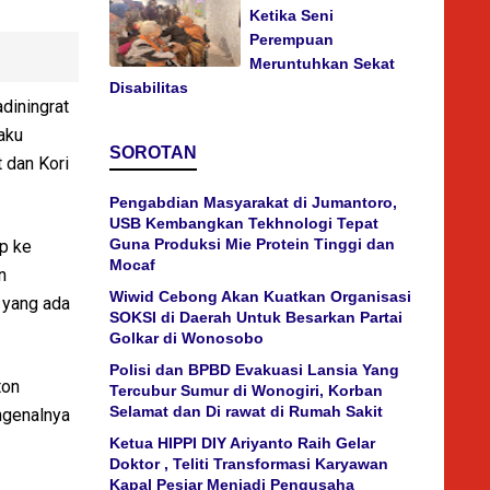
Ketika Seni
Perempuan
Meruntuhkan Sekat
Disabilitas
diningrat
aku
SOROTAN
 dan Kori
Pengabdian Masyarakat di Jumantoro,
USB Kembangkan Tekhnologi Tepat
Guna Produksi Mie Protein Tinggi dan
ap ke
Mocaf
n
Wiwid Cebong Akan Kuatkan Organisasi
 yang ada
SOKSI di Daerah Untuk Besarkan Partai
Golkar di Wonosobo
Polisi dan BPBD Evakuasi Lansia Yang
ton
Tercubur Sumur di Wonogiri, Korban
Selamat dan Di rawat di Rumah Sakit
engenalnya
Ketua HIPPI DIY Ariyanto Raih Gelar
Doktor , Teliti Transformasi Karyawan
Kapal Pesiar Menjadi Pengusaha