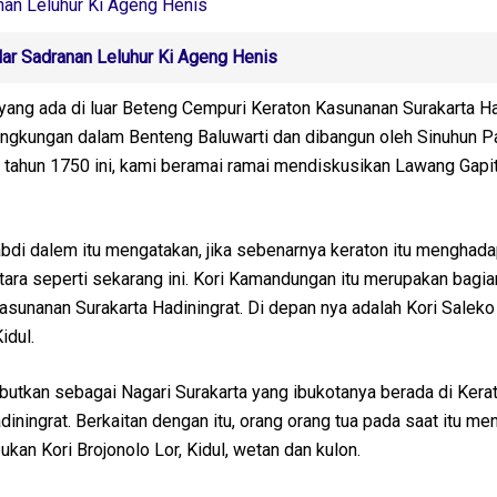
nan Leluhur Ki Ageng Henis
ar Sadranan Leluhur Ki Ageng Henis
ang ada di luar Beteng Cempuri Keraton Kasunanan Surakarta Ha
ingkungan dalam Benteng Baluwarti dan dibangun oleh Sinuhun P
r tahun 1750 ini, kami beramai ramai mendiskusikan Lawang Gapit
abdi dalem itu mengatakan, jika sebenarnya keraton itu menghad
tara seperti sekarang ini. Kori Kamandungan itu merupakan bagia
asunanan Surakarta Hadiningrat. Di depan nya adalah Kori Saleko
idul.
ebutkan sebagai Nagari Surakarta yang ibukotanya berada di Kera
iningrat. Berkaitan dengan itu, orang orang tua pada saat itu m
kan Kori Brojonolo Lor, Kidul, wetan dan kulon.