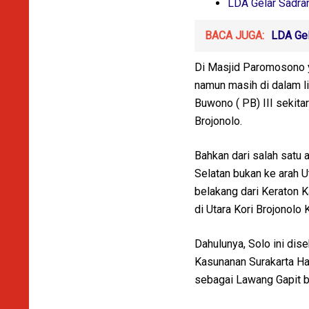
LDA Gelar Sadra
BACA JUGA:
LDA Gel
Di Masjid Paromosono y
namun masih di dalam l
Buwono ( PB) III sekita
Brojonolo.
Bahkan dari salah satu 
Selatan bukan ke arah U
belakang dari Keraton K
di Utara Kori Brojonolo K
Dahulunya, Solo ini dis
Kasunanan Surakarta Had
sebagai Lawang Gapit bu