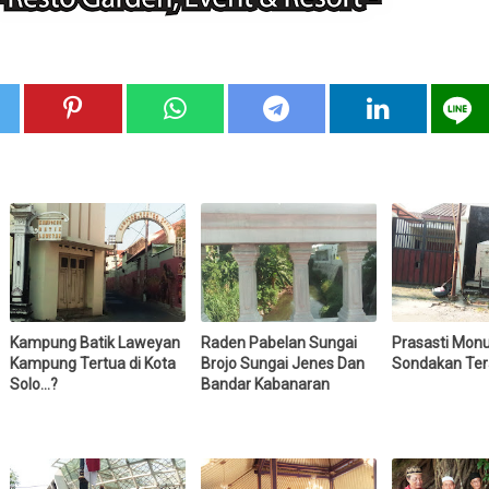
Kampung Batik Laweyan
Raden Pabelan Sungai
Prasasti Mo
Kampung Tertua di Kota
Brojo Sungai Jenes Dan
Sondakan Ter
Solo...?
Bandar Kabanaran