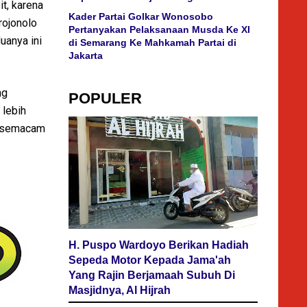
t, karena
Kader Partai Golkar Wonosobo
rojonolo
Pertanyakan Pelaksanaan Musda Ke XI
duanya ini
di Semarang Ke Mahkamah Partai di
Jakarta
ng
POPULER
 lebih
an semacam
H. Puspo Wardoyo Berikan Hadiah
Sepeda Motor Kepada Jama'ah
Yang Rajin Berjamaah Subuh Di
Masjidnya, Al Hijrah