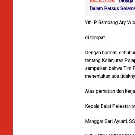
BACA JUGA:
Diduga 
Dalam Patsus Selama
Yth. P Bambang Ary Wi
di tempat
Dengan hormat, sehubu
tentang Kelanjutan Pel
sampaikan bahwa Tim P
menentukan ada tidaknya
Atas perhatian dan kerj
Kepala Balai Pelestari
Manggar Sari Ayuati, S