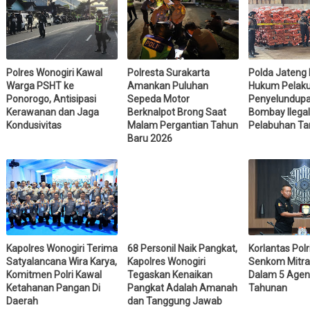
Polres Wonogiri Kawal
Polresta Surakarta
Polda Jateng
Warga PSHT ke
Amankan Puluhan
Hukum Pelak
Ponorogo, Antisipasi
Sepeda Motor
Penyelundup
Kerawanan dan Jaga
Berknalpot Brong Saat
Bombay Ilegal
Kondusivitas
Malam Pergantian Tahun
Pelabuhan Ta
Baru 2026
Kapolres Wonogiri Terima
68 Personil Naik Pangkat,
Korlantas Polr
Satyalancana Wira Karya,
Kapolres Wonogiri
Senkom Mitra 
Komitmen Polri Kawal
Tegaskan Kenaikan
Dalam 5 Agen
Ketahanan Pangan Di
Pangkat Adalah Amanah
Tahunan
Daerah
dan Tanggung Jawab