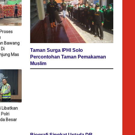
 Proses
u
an Bawang
 Di
Taman Surga IPHI Solo
njung Mas
Percontohan Taman Pemakaman
Muslim
i Libatkan
Polri
da Besar
Biografi Singkat Ustadz DR