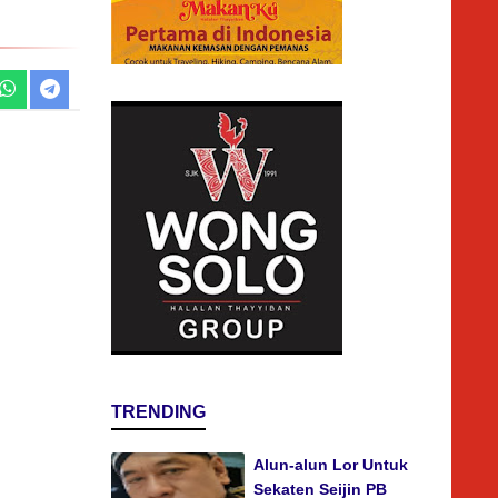
TRENDING
Alun-alun Lor Untuk
Sekaten Seijin PB