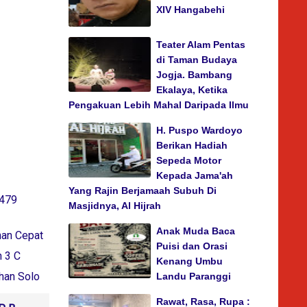
XIV Hangabehi
Teater Alam Pentas
di Taman Budaya
Jogja. Bambang
Ekalaya, Ketika
Pengakuan Lebih Mahal Daripada Ilmu
H. Puspo Wardoyo
Berikan Hadiah
Sepeda Motor
Kepada Jama'ah
Yang Rajin Berjamaah Subuh Di
 479
Masjidnya, Al Hijrah
Anak Muda Baca
nan Cepat
Puisi dan Orasi
n 3 C
Kenang Umbu
han Solo
Landu Paranggi
Rawat, Rasa, Rupa :