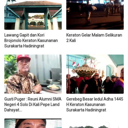
Lawang Gapit dan Kori
Keraton Gelar Malam Selikuran
Brojonolo Keraton Kasunanan
2 Kali
Surakarta Hadiningrat
Gusti Puger : Reuni Alumni SMA
Gerebeg Besar Iedul Adha 1445
Negeri 4 Solo Di Kali Pepe Land
H Keraton Kasunanan
Dahsyat...
Surakarta Hadiningrat