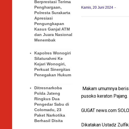
Berprestasi Terima
Penghargaan,
Kamis, 20 Juni 2024
Polresta Surakarta
Apresiasi
Pengungkapan
Kasus Ganjal ATM
dan Juara Nasional
Menembak
Kapolres Wonogiri
Silaturahmi Ke
Kejari Wonogiri,
Perkuat Sinergitas
Penegakan Hukum
Ditresnarkoba
Makam umumnya berisik
Polda Jateng
pusoko keraton Pajang. 
Ringkus Dua
Pengedar Sabu di
Colomadu, 23
GUGAT news.com SOL
Paket Narkotika
Berhasil Disita
Dikatakan Ustadz Zulfi