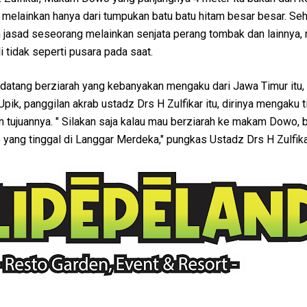
tu, melainkan hanya dari tumpukan batu batu hitam besar besar. Se
an jasad seseorang melainkan senjata perang tombak dan lainnya
i tidak seperti pusara pada saat.
atang berziarah yang kebanyakan mengaku dari Jawa Timur itu,
pik, panggilan akrab ustadz Drs H Zulfikar itu, dirinya mengaku t
 tujuannya. " Silakan saja kalau mau berziarah ke makam Dowo, 
ang tinggal di Langgar Merdeka," pungkas Ustadz Drs H Zulfikar