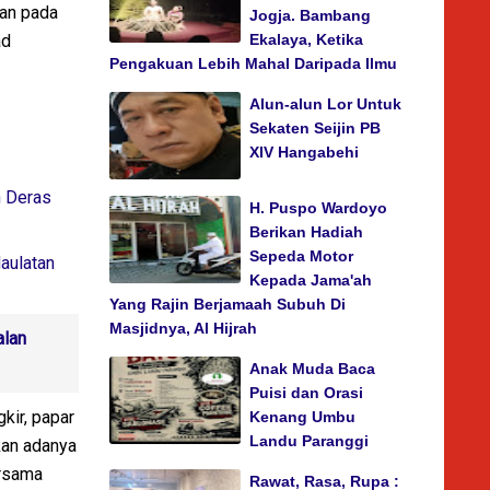
yan pada
Jogja. Bambang
ad
Ekalaya, Ketika
Pengakuan Lebih Mahal Daripada Ilmu
Alun-alun Lor Untuk
Sekaten Seijin PB
XIV Hangabehi
n Deras
H. Puspo Wardoyo
Berikan Hadiah
Sepeda Motor
aulatan
Kepada Jama'ah
Yang Rajin Berjamaah Subuh Di
Masjidnya, Al Hijrah
alan
Anak Muda Baca
Puisi dan Orasi
kir, papar
Kenang Umbu
Landu Paranggi
kan adanya
ersama
Rawat, Rasa, Rupa :