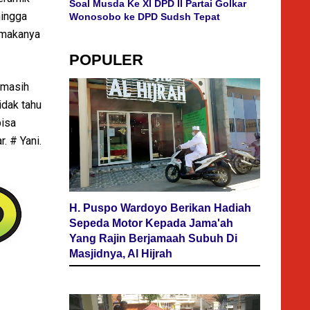
Soal Musda Ke XI DPD II Partai Golkar
hingga
Wonosobo ke DPD Sudsh Tepat
, makanya
POPULER
 masih
idak tahu
bisa
. # Yani.
H. Puspo Wardoyo Berikan Hadiah
Sepeda Motor Kepada Jama'ah
Yang Rajin Berjamaah Subuh Di
Masjidnya, Al Hijrah