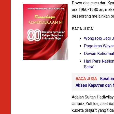
Dowo dan cucu dari Kya
era 1960-1980 an, maka
seseorang melainkan pul
BACA JUGA
Wongsolo Jadi J
Pagelaran Wayang
Dewan Kehormata
Hari Pers Nasio
Satra"
BACA JUGA:
Keraton
Akses Keputren dan 
Adalah Sultan Hadiwijay
Ustadz Zulfikar, saat d
kudeta prajurit yang ti