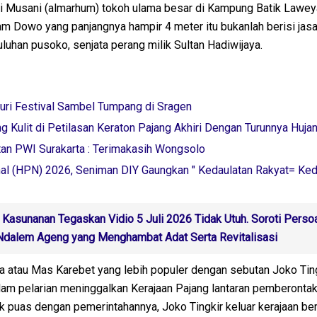
i Musani (almarhum) tokoh ulama besar di Kampung Batik Lawe
m Dowo yang panjangnya hampir 4 meter itu bukanlah berisi jas
uhan pusoko, senjata perang milik Sultan Hadiwijaya.
uri Festival Sambel Tumpang di Sragen
 Kulit di Petilasan Keraton Pajang Akhiri Dengan Turunnya Huja
n PWI Surakarta : Terimakasih Wongsolo
nal (HPN) 2026, Seniman DIY Gaungkan " Kedaulatan Rakyat= Ked
 Kasunanan Tegaskan Vidio 5 Juli 2026 Tidak Utuh. Soroti Perso
Ndalem Ageng yang Menghambat Adat Serta Revitalisasi
a atau Mas Karebet yang lebih populer dengan sebutan Joko Ting
alam pelarian meninggalkan Kerajaan Pajang lantaran pemberonta
dak puas dengan pemerintahannya, Joko Tingkir keluar kerajaan b