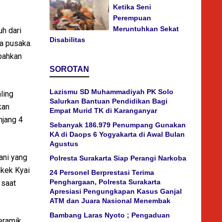
Ketika Seni
Perempuan
Meruntuhkan Sekat
uh dari
Disabilitas
a pusaka.
 bahkan
SOROTAN
Lazismu SD Muhammadiyah PK Solo
ling
Salurkan Bantuan Pendidikan Bagi
kan
Empat Murid TK di Karanganyar
njang 4
Sebanyak 186.979 Penumpang Gunakan
KA di Daops 6 Yogyakarta di Awal Bulan
Agustus
ani yang
Polresta Surakarta Siap Perangi Narkoba
akek Kyai
24 Personel Berprestasi Terima
Penghargaan, Polresta Surakarta
 saat
Apresiasi Pengungkapan Kasus Ganjal
ATM dan Juara Nasional Menembak
Bambang Laras Nyoto ; Pengaduan
keramik