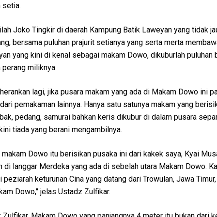
setia.
ailah Joko Tingkir di daerah Kampung Batik Laweyan yang tidak ja
ang, bersama puluhan prajurit setianya yang serta merta membaw
eyan yang kini di kenal sebagai makam Dowo, dikuburlah puluhan
 perang miliknya.
herankan lagi, jika pusara makam yang ada di Makam Dowo ini pa
n dari pemakaman lainnya. Hanya satu satunya makam yang berisi
bak, pedang, samurai bahkan keris dikubur di dalam pusara sepa
kini tiada yang berani mengambilnya.
ka makam Dowo itu berisikan pusaka ini dari kakek saya, Kyai Mus
 di langgar Merdeka yang ada di sebelah utara Makam Dowo. K
i peziarah keturunan Cina yang datang dari Trowulan, Jawa Timur,
am Dowo," jelas Ustadz Zulfikar.
z Zulfikar, Makam Dowo yang panjangnya 4 meter itu bukan dari 