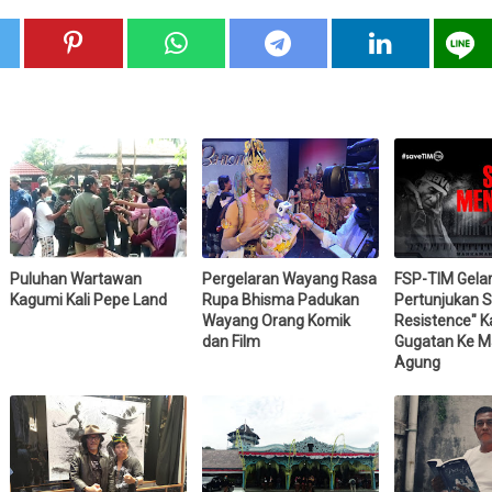
Puluhan Wartawan
Pergelaran Wayang Rasa
FSP-TIM Gela
Kagumi Kali Pepe Land
Rupa Bhisma Padukan
Pertunjukan S
Wayang Orang Komik
Resistence" K
dan Film
Gugatan Ke 
Agung