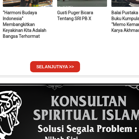
"Harmoni Budaya
Gusti Puger Bicara
Balai Pustaka
Indonesia"
Tentang SRI PB X
Buku Kumpula
Membangkitkan
"Memo Keman
Keyakinan Kita Adalah
Karya Akhma
Bangsa Terhormat
SELANJUTNYA >>