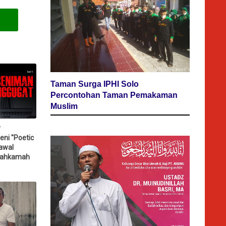
Taman Surga IPHI Solo
Percontohan Taman Pemakaman
Muslim
r
eni "Poetic
awal
Mahkamah