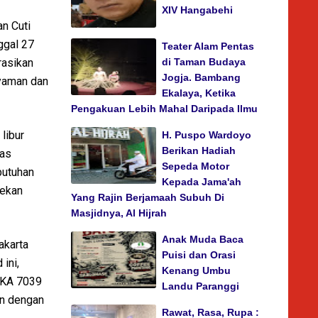
XIV Hangabehi
n Cuti
ggal 27
Teater Alam Pentas
rasikan
di Taman Budaya
Jogja. Bambang
nyaman dan
Ekalaya, Ketika
Pengakuan Lebih Mahal Daripada Ilmu
libur
H. Puspo Wardoyo
Berikan Hadiah
las
Sepeda Motor
butuhan
Kepada Jama'ah
pekan
Yang Rajin Berjamaah Subuh Di
Masjidnya, Al Hijrah
Anak Muda Baca
akarta
Puisi dan Orasi
ini,
Kenang Umbu
 KA 7039
Landu Paranggi
an dengan
Rawat, Rasa, Rupa :