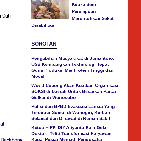
Ketika Seni
Perempuan
 Cuti
Meruntuhkan Sekat
Disabilitas
SOROTAN
Pengabdian Masyarakat di Jumantoro,
USB Kembangkan Tekhnologi Tepat
Guna Produksi Mie Protein Tinggi dan
Mocaf
Wiwid Cebong Akan Kuatkan Organisasi
SOKSI di Daerah Untuk Besarkan Partai
Golkar di Wonosobo
Polisi dan BPBD Evakuasi Lansia Yang
Tercubur Sumur di Wonogiri, Korban
Selamat dan Di rawat di Rumah Sakit
at
Ketua HIPPI DIY Ariyanto Raih Gelar
Doktor , Teliti Transformasi Karyawan
Kapal Pesiar Menjadi Pengusaha
i Backbone