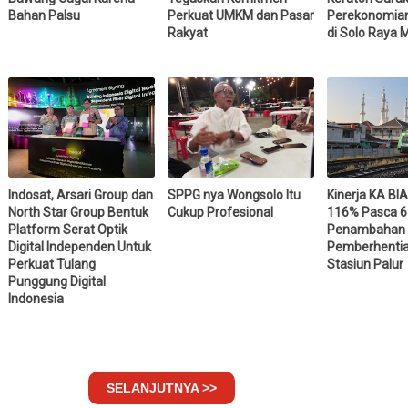
Bahan Palsu
Perkuat UMKM dan Pasar
Perekonomia
Rakyat
di Solo Raya 
Indosat, Arsari Group dan
SPPG nya Wongsolo Itu
Kinerja KA B
North Star Group Bentuk
Cukup Profesional
116% Pasca 6
Platform Serat Optik
Penambahan
Digital Independen Untuk
Pemberhentia
Perkuat Tulang
Stasiun Palur
Punggung Digital
Indonesia
SELANJUTNYA >>