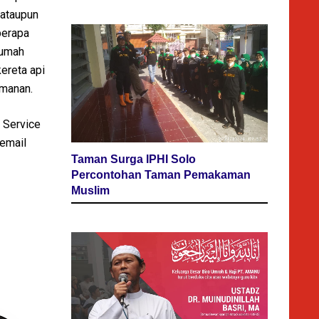
 ataupun
berapa
rumah
ereta api
amanan.
 Service
 email
Taman Surga IPHI Solo
Percontohan Taman Pemakaman
Muslim