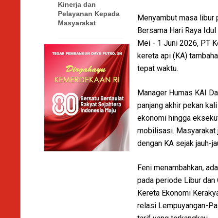
Kinerja dan
Pelayanan Kepada
Menyambut masa libur p
Masyarakat
Bersama Hari Raya Idul 
Mei - 1 Juni 2026, PT 
kereta api (KA) tambah
tepat waktu.
Manager Humas KAI Daop
panjang akhir pekan kal
ekonomi hingga eksekuti
mobilisasi. Masyarakat 
dengan KA sejak jauh-jau
Feni menambahkan, ada
pada periode Libur dan 
Kereta Ekonomi Kerakya
relasi Lempuyangan-Pas