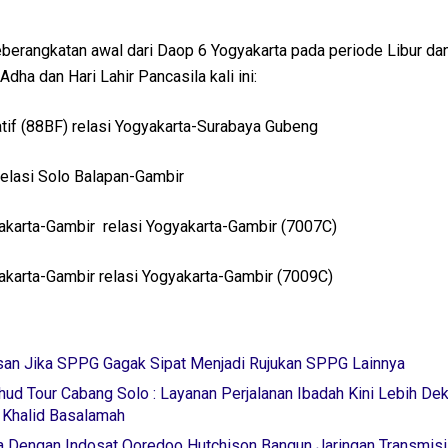
berangkatan awal dari Daop 6 Yogyakarta pada periode Libur dan
dha dan Hari Lahir Pancasila kali ini:
tif (88BF) relasi Yogyakarta-Surabaya Gubeng
relasi Solo Balapan-Gambir
karta-Gambir relasi Yogyakarta-Gambir (7007C)
karta-Gambir relasi Yogyakarta-Gambir (7009C)
san Jika SPPG Gagak Sipat Menjadi Rujukan SPPG Lainnya
ud Tour Cabang Solo : Layanan Perjalanan Ibadah Kini Lebih Dek
Khalid Basalamah
 Dengan Indosat Ooredoo Hutchison Bangun Jaringan Transmis