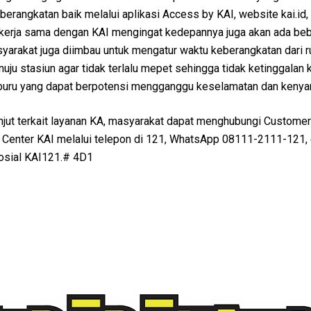
berangkatan baik melalui aplikasi Access by KAI, website kai.id,
ekerja sama dengan KAI mengingat kedepannya juga akan ada be
syarakat juga diimbau untuk mengatur waktu keberangkatan dari 
u stasiun agar tidak terlalu mepet sehingga tidak ketinggalan k
u-buru yang dapat berpotensi mengganggu keselamatan dan keny
anjut terkait layanan KA, masyarakat dapat menghubungi Customer
ct Center KAI melalui telepon di 121, WhatsApp 08111-2111-121,
sosial KAI121.# 4D1