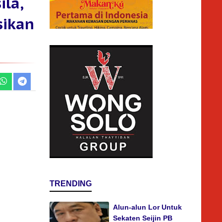
ila,
sikan
TRENDING
Alun-alun Lor Untuk
Sekaten Seijin PB