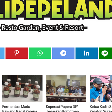
Fermentasi Madu
Koperasi Papera DIY
Ketua Kadin So
Bawang Gagal Karena
Tegaskan Komitmen
Keraton Surak