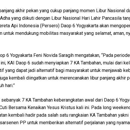
anjang akhir pekan yang cukup panjang momen Libur Nasional da
Adha yang diikuti dengan Libur Nasional Hari Lahir Pancasila tan
Kereta Api Indonesia (Persero) Daop 6 Yogyakarta akan mengope
an untuk mendukung mobilitas masyarakat yang selamat, aman, 
 6 Yogyakarta Feni Novida Saragih mengatakan, “Pada periode 
i ini, KAI Daop 6 sudah menyiapkan 7 KA Tambahan, mulai dari ke
f yang dapat jadi alternatif bagi masyarakat untuk menjawab ke
juga kembali diingatkan untuk merencanakan libur panjang akhir 
h hari.”
 sebanyak 7 KA Tambahan keberangkatan awal dari Daop 6 Yogy
Cuti Bersama Kenaikan Yesus Kristus kali ini. Pada long weekend 
tan kembali hadir pada salah satu rangkaian KA Tambahan yakni
arsenen PP untuk memberikan alternatif perjalanan yang nyam