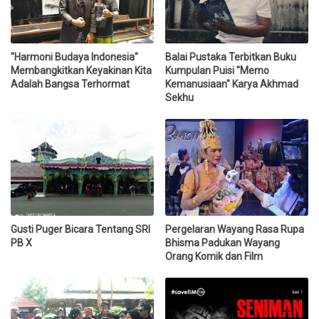
"Harmoni Budaya Indonesia"
Balai Pustaka Terbitkan Buku
Membangkitkan Keyakinan Kita
Kumpulan Puisi "Memo
Adalah Bangsa Terhormat
Kemanusiaan" Karya Akhmad
Sekhu
Gusti Puger Bicara Tentang SRI
Pergelaran Wayang Rasa Rupa
PB X
Bhisma Padukan Wayang
Orang Komik dan Film