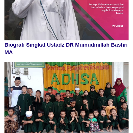
Biografi Singkat Ustadz DR Muinudinillah Bashri
MA