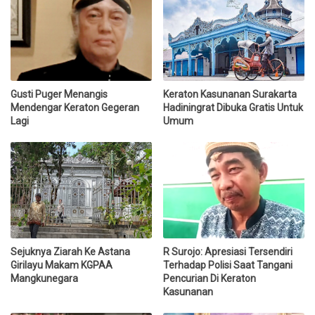
Gusti Puger Menangis
Keraton Kasunanan Surakarta
Mendengar Keraton Gegeran
Hadiningrat Dibuka Gratis Untuk
Lagi
Umum
Sejuknya Ziarah Ke Astana
R Surojo: Apresiasi Tersendiri
Girilayu Makam KGPAA
Terhadap Polisi Saat Tangani
Mangkunegara
Pencurian Di Keraton
Kasunanan