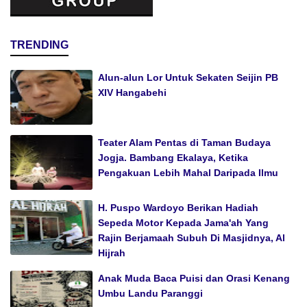
TRENDING
Alun-alun Lor Untuk Sekaten Seijin PB
XIV Hangabehi
Teater Alam Pentas di Taman Budaya
Jogja. Bambang Ekalaya, Ketika
Pengakuan Lebih Mahal Daripada Ilmu
H. Puspo Wardoyo Berikan Hadiah
Sepeda Motor Kepada Jama'ah Yang
Rajin Berjamaah Subuh Di Masjidnya, Al
Hijrah
Anak Muda Baca Puisi dan Orasi Kenang
Umbu Landu Paranggi