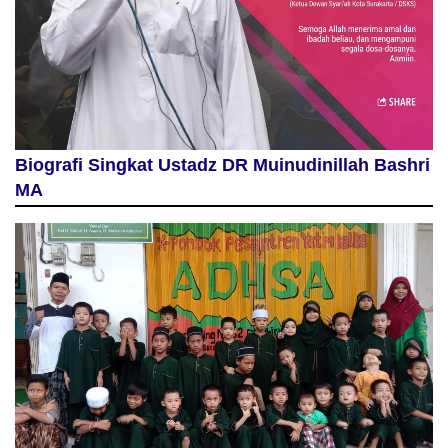
Biografi Singkat Ustadz DR Muinudinillah Bashri
MA