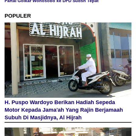
Partai Golkar Wonosobo ke DPD Sudsh Tepat
POPULER
H. Puspo Wardoyo Berikan Hadiah Sepeda
Motor Kepada Jama'ah Yang Rajin Berjamaah
Subuh Di Masjidnya, Al Hijrah