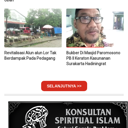
Revitalisasi Alun alun Lor Tak
Bukber Di Masjid Paromosono
Berdampak Pada Pedagang
PB II Keraton Kasunanan
Surakarta Hadiningrat
SELANJUTNYA >>