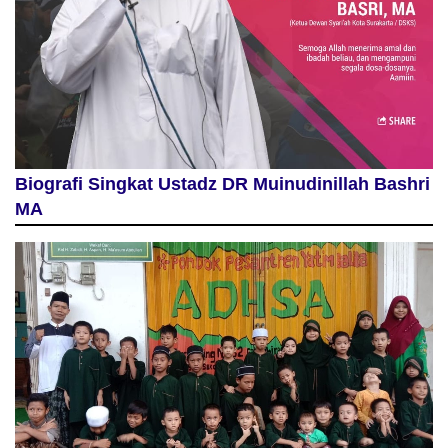
Biografi Singkat Ustadz DR Muinudinillah Bashri
MA