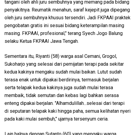
tangani oleh ahli juru sembuhnya yang memang pada bidang
penyakitnya. Reumatik menahun, saraf kejepit juga dipegang
oleh juru sembuhnya khusus tersendiri. Jadi FKPAAI praktek
pengobatan gratis ini sesuai bidang keterampilan masing
masing. FKPAAI, profesional," terang Syech Jogo Balung
selaku Ketua FKPAAI Jawa Tengah.
Sementara itu, Riyanti (58) warga asal Cemani, Grogol,
Sukoharjo yang selesai dari pemijatan terapi pada sekitar
kedua kakinya mengaku sudah mulai baikan. Lutut sudah
terasa enak untuk dipakai berdirinya, termasuk berjalan
serta telapak kedua kakinya juga sudah mulai terasa
membaik, tidak semutan dan kebas lagi bahkan serasa
enteng dipakai berjalan. "Alhamdulillah...selesai dari terapi
di seputaran telapak kaki hingga paha, semua kelihatan nyeri
pada kaki mulai sembuh," ujarnya tersenyum ceria.
Lain halnya dengan Sutanto (60) yang mengaku warga