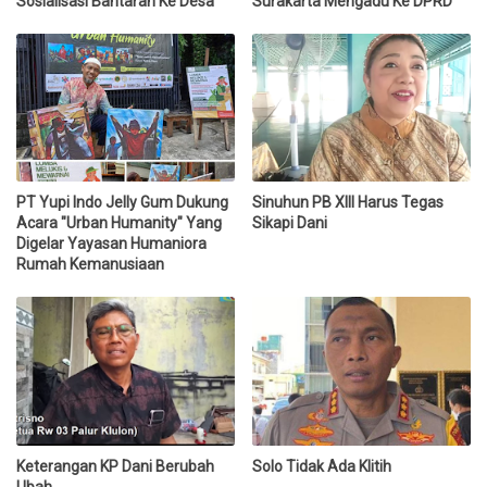
Sosialisasi Bantaran Ke Desa
Surakarta Mengadu Ke DPRD
PT Yupi Indo Jelly Gum Dukung
Sinuhun PB XIII Harus Tegas
Acara "Urban Humanity" Yang
Sikapi Dani
Digelar Yayasan Humaniora
Rumah Kemanusiaan
Keterangan KP Dani Berubah
Solo Tidak Ada Klitih
Ubah