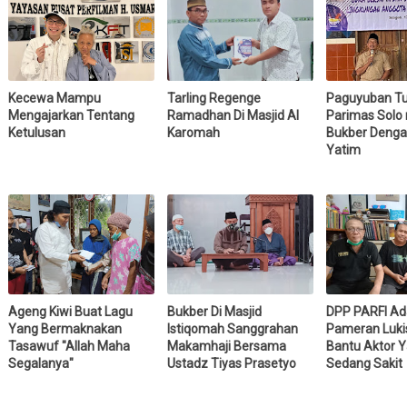
Kecewa Mampu
Tarling Regenge
Paguyuban Tu
Mengajarkan Tentang
Ramadhan Di Masjid Al
Parimas Solo 
Ketulusan
Karomah
Bukber Denga
Yatim
Ageng Kiwi Buat Lagu
Bukber Di Masjid
DPP PARFI A
Yang Bermaknakan
Istiqomah Sanggrahan
Pameran Luki
Tasawuf "Allah Maha
Makamhaji Bersama
Bantu Aktor 
Segalanya"
Ustadz Tiyas Prasetyo
Sedang Sakit