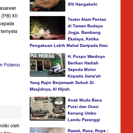
XIV Hangabehi
Pasarean
 (PB) XII
Teater Alam Pentas
 kepada
di Taman Budaya
 ternyata
Jogja. Bambang
Ekalaya, Ketika
Pengakuan Lebih Mahal Daripada Ilmu
H. Puspo Wardoyo
Berikan Hadiah
n Potensi
Sepeda Motor
Kepada Jama'ah
Yang Rajin Berjamaah Subuh Di
Masjidnya, Al Hijrah
Anak Muda Baca
Puisi dan Orasi
Kenang Umbu
Landu Paranggi
iliki oleh
Rawat, Rasa, Rupa :