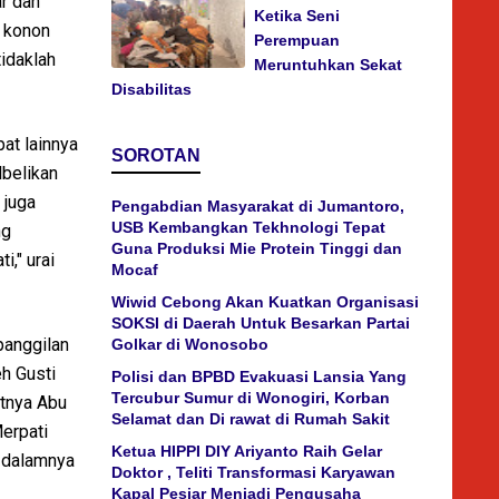
ar dan
Ketika Seni
i konon
Perempuan
tidaklah
Meruntuhkan Sekat
Disabilitas
pat lainnya
SOROTAN
lbelikan
 juga
Pengabdian Masyarakat di Jumantoro,
USB Kembangkan Tekhnologi Tepat
ng
Guna Produksi Mie Protein Tinggi dan
i," urai
Mocaf
Wiwid Cebong Akan Kuatkan Organisasi
SOKSI di Daerah Untuk Besarkan Partai
panggilan
Golkar di Wonosobo
h Gusti
Polisi dan BPBD Evakuasi Lansia Yang
Tercubur Sumur di Wonogiri, Korban
atnya Abu
Selamat dan Di rawat di Rumah Sakit
erpati
Ketua HIPPI DIY Ariyanto Raih Gelar
i dalamnya
Doktor , Teliti Transformasi Karyawan
Kapal Pesiar Menjadi Pengusaha