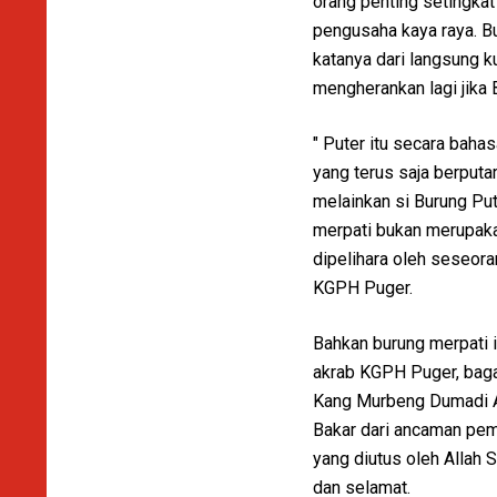
orang penting setingkat
pengusaha kaya raya. Bu
katanya dari langsung k
mengherankan lagi jika 
" Puter itu secara baha
yang terus saja berputa
melainkan si Burung Put
merpati bukan merupaka
dipelihara oleh seseora
KGPH Puger.
Bahkan burung merpati i
akrab KGPH Puger, baga
Kang Murbeng Dumadi Ak
Bakar dari ancaman pem
yang diutus oleh Allah
dan selamat.