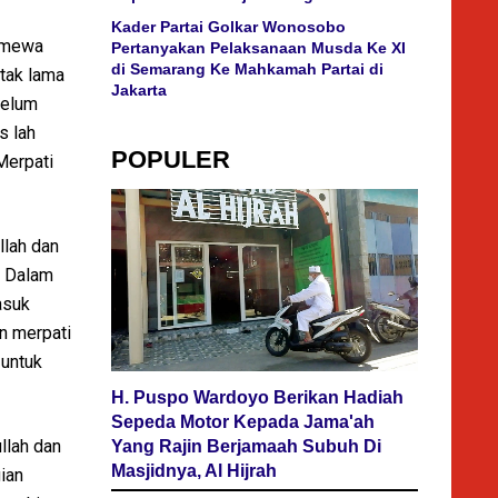
Kader Partai Golkar Wonosobo
timewa
Pertanyakan Pelaksanaan Musda Ke XI
di Semarang Ke Mahkamah Partai di
 tak lama
Jakarta
Belum
s lah
POPULER
Merpati
lah dan
. Dalam
asuk
n merpati
 untuk
H. Puspo Wardoyo Berikan Hadiah
Sepeda Motor Kepada Jama'ah
llah dan
Yang Rajin Berjamaah Subuh Di
Masjidnya, Al Hijrah
ian