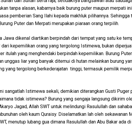
 Sunan dan Sultan serta raja, setidaknya bangsawan atau saudag
kan tanpa alasan, kabarnya baik burung puter maupun merpati in
uasa pemberian Sang Ilahi kepada makhluk pilihannya. Sehingga 
Burung Puter dan Merpati merupakan piaraan orang terpilih.
sa Jawa dikenal diartikan berpindah dari tempat yang satu ke tem
r dari kepemilikan orang yang tergolong Istimewa, bukan diperjua
er itulah yang menghendaki berpindah kepemilikan. Burung Puter
n unggas liar yang banyak ditemui di hutan melainkan burung ya
ng yang tergolong berkederajatan tinggi, termasuk pemilik merpat
ni sangatlah Istimewa sekali, demikian diterangkan Gusti Puger 
imana tidak istimewa? Burung yang sengaja langsung dikirim ole
aryo Jagad, Allah SWT untuk melindungi Rasulullah dan sahab
bunuhan oleh kaum Quraisy. Diselamatkan lah oleh sekawanan M
 SWT, menutup lubang gua dimana Rasulullah dan Abu Bakar ada d