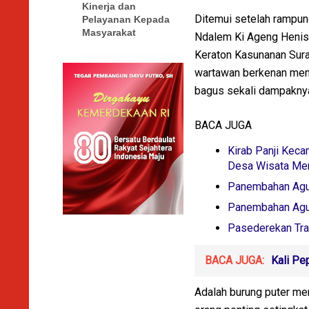
Kinerja dan
Ditemui setelah rampun
Pelayanan Kepada
Masyarakat
Ndalem Ki Ageng Henis,
Keraton Kasunanan Sura
wartawan berkenan menje
bagus sekali dampaknya j
BACA JUGA
Kirab Panji Kec
Desa Wisata Me
Panembahan Agu
Panembahan Agun
Pasederekan Tra
BACA JUGA:
Kali Pe
Adalah burung puter mer