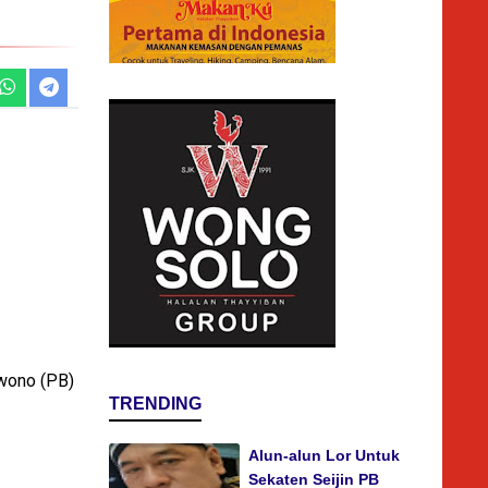
wono (PB)
TRENDING
Alun-alun Lor Untuk
Sekaten Seijin PB