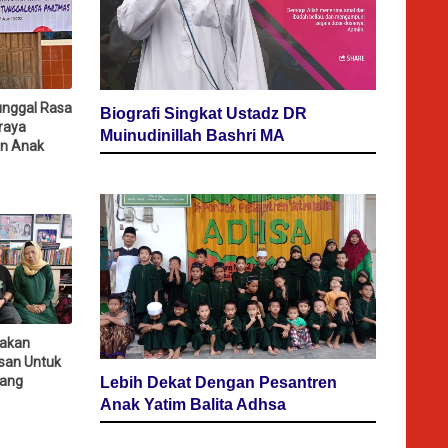
nggal Rasa
Biografi Singkat Ustadz DR
raya
Muinudinillah Bashri MA
n Anak
dakan
san Untuk
Yang
Lebih Dekat Dengan Pesantren
Anak Yatim Balita Adhsa