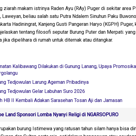
g ziarah makam istrinya Raden Ayu (RAy) Puger di sekitar area 
 Laweyan, beliau salah satu Putra Ndalem Sinuhun Paku Buwono
karta Hadiningrat, Kanjeng Gusti Pangeran Haryo (KGPH) Puger,
laskan tentang filosofi seputar Burung Puter dan Merpati. yang
ika dipelihara di rumah untuk diternak atau ditangkar.
amatan Kalibawang Dilakukan di Gunung Lanang, Upaya Promosika
rgolangu
ng Tedjowulan Larung Ageman Pribadinya
g Tedjowulan Gelar Labuhan Suro 2026
h HB II Kembali Adakan Sarasehan Tosan Aji dan Jamasan
pe Land Sponsori Lomba Nyanyi Religi di NGARSOPURO
upakan burung Istimewa yang ratusan tahun silam hanya bisa dim