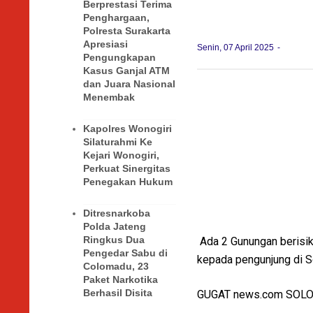
Berprestasi Terima
Penghargaan,
Polresta Surakarta
Apresiasi
Senin, 07 April 2025
Pengungkapan
Kasus Ganjal ATM
dan Juara Nasional
Menembak
Kapolres Wonogiri
Silaturahmi Ke
Kejari Wonogiri,
Perkuat Sinergitas
Penegakan Hukum
Ditresnarkoba
Polda Jateng
Ringkus Dua
Ada 2 Gunungan berisik
Pengedar Sabu di
kepada pengunjung di Sol
Colomadu, 23
Paket Narkotika
Berhasil Disita
GUGAT news.com SOL