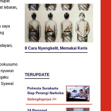
etupat.
t lebaran,
n saya
beg
dayani,
8 Cara Nyengkelit, Memakai Keris
Dipokusumo
h nyuwun
TERUPDATE
ngaku
n Syawal.
Polresta Surakarta
Siap Perangi Narkoba
Selengkapnya >>
24 Personel