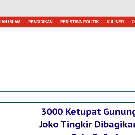
IAN ISLAM
PENDIDIKAN
PERISTIWA POLITIK
KULINER
O
3000 Ketupat Gunun
Joko Tingkir Dibagika