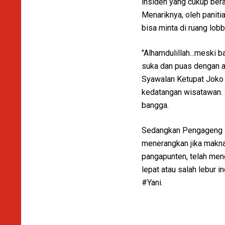
insiden yang cukup berar
Menariknya, oleh paniti
bisa minta di ruang lob
"Alhamdulillah...meski 
suka dan puas dengan a
Syawalan Ketupat Joko T
kedatangan wisatawan. S
bangga.
Sedangkan Pengageng P
menerangkan jika makna 
pangapunten, telah men
lepat atau salah lebur i
#Yani.