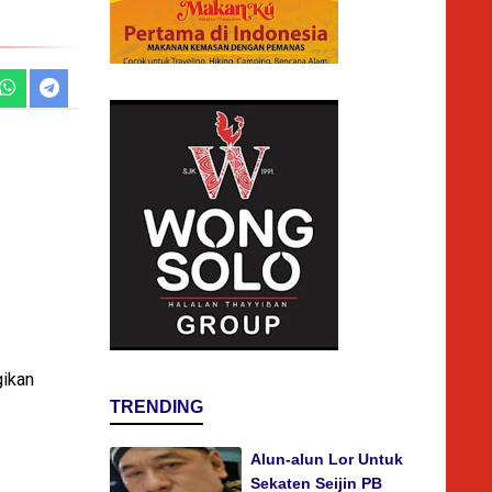
gikan
TRENDING
Alun-alun Lor Untuk
Sekaten Seijin PB