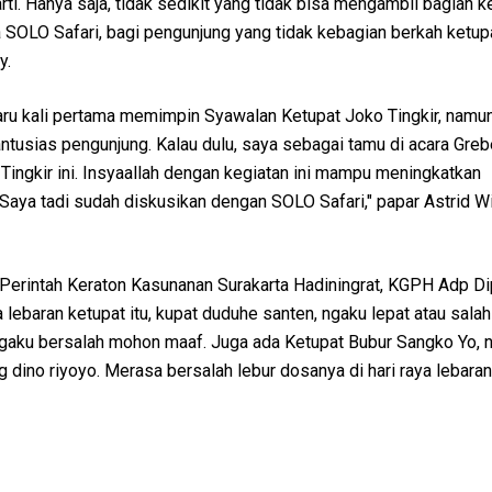
ti. Hanya saja, tidak sedikit yang tidak bisa mengambil bagian k
a SOLO Safari, bagi pengunjung yang tidak kebagian berkah ketupa
by.
baru kali pertama memimpin Syawalan Ketupat Joko Tingkir, namu
ntusias pengunjung. Kalau dulu, saya sebagai tamu di acara Gre
ingkir ini. Insyaallah dengan kegiatan ini mampu meningkatkan
aya tadi sudah diskusikan dengan SOLO Safari," papar Astrid Wi
erintah Keraton Kasunanan Surakarta Hadiningrat, KGPH Adp 
lebaran ketupat itu, kupat duduhe santen, ngaku lepat atau sala
gaku bersalah mohon maaf. Juga ada Ketupat Bubur Sangko Yo, 
ng dino riyoyo. Merasa bersalah lebur dosanya di hari raya lebara