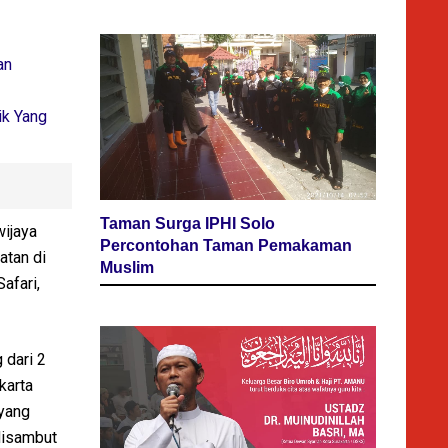
an
ik Yang
Taman Surga IPHI Solo
wijaya
Percontohan Taman Pemakaman
atan di
Muslim
afari,
 dari 2
karta
 yang
disambut