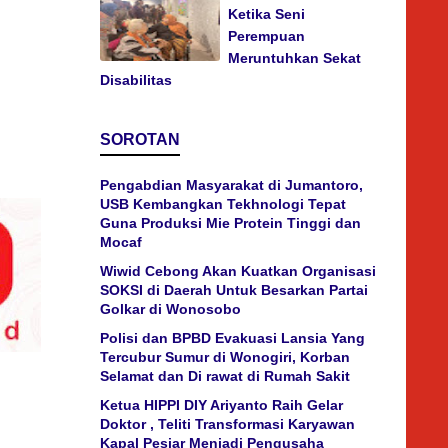
Ketika Seni
Perempuan
Meruntuhkan Sekat
Disabilitas
SOROTAN
Pengabdian Masyarakat di Jumantoro,
USB Kembangkan Tekhnologi Tepat
Guna Produksi Mie Protein Tinggi dan
Mocaf
Wiwid Cebong Akan Kuatkan Organisasi
SOKSI di Daerah Untuk Besarkan Partai
Golkar di Wonosobo
Polisi dan BPBD Evakuasi Lansia Yang
Tercubur Sumur di Wonogiri, Korban
Selamat dan Di rawat di Rumah Sakit
Ketua HIPPI DIY Ariyanto Raih Gelar
Doktor , Teliti Transformasi Karyawan
Kapal Pesiar Menjadi Pengusaha