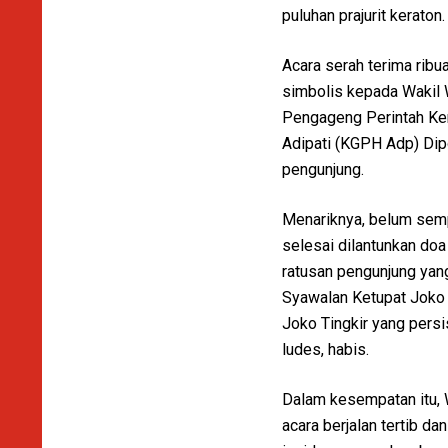
puluhan prajurit keraton.
Acara serah terima ribu
simbolis kepada Wakil W
Pengageng Perintah Ker
Adipati (KGPH Adp) Di
pengunjung.
Menariknya, belum sempa
selesai dilantunkan doa
ratusan pengunjung yan
Syawalan Ketupat Joko 
Joko Tingkir yang persi
ludes, habis.
Dalam kesempatan itu, 
acara berjalan tertib da