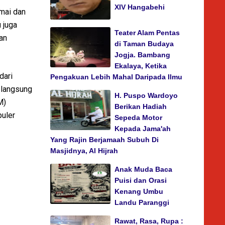
XIV Hangabehi
amai dan
 juga
Teater Alam Pentas
an
di Taman Budaya
Jogja. Bambang
Ekalaya, Ketika
dari
Pengakuan Lebih Mahal Daripada Ilmu
 langsung
H. Puspo Wardoyo
M)
Berikan Hadiah
puler
Sepeda Motor
Kepada Jama'ah
Yang Rajin Berjamaah Subuh Di
Masjidnya, Al Hijrah
Anak Muda Baca
Puisi dan Orasi
Kenang Umbu
Landu Paranggi
Rawat, Rasa, Rupa :