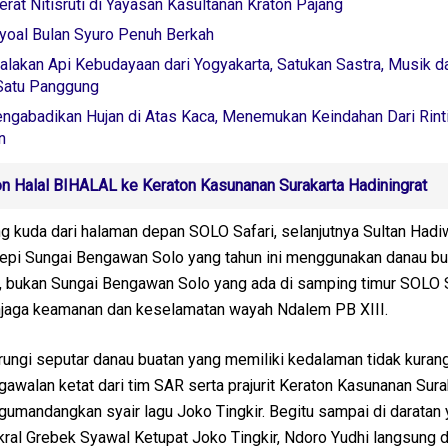
rat Nitisruti di Yayasan Kasultanan Kraton Pajang
yoal Bulan Syuro Penuh Berkah
akan Api Kebudayaan dari Yogyakarta, Satukan Sastra, Musik d
Satu Panggung
engabadikan Hujan di Atas Kaca, Menemukan Keindahan Dari Rint
n
on Halal BIHALAL ke Keraton Kasunanan Surakarta Hadiningrat
g kuda dari halaman depan SOLO Safari, selanjutnya Sultan Hadi
 tepi Sungai Bengawan Solo yang tahun ini menggunakan danau bu
, bukan Sungai Bengawan Solo yang ada di samping timur SOLO S
jaga keamanan dan keselamatan wayah Ndalem PB XIII.
ngi seputar danau buatan yang memiliki kedalaman tidak kurang
ngawalan ketat dari tim SAR serta prajurit Keraton Kasunanan Sura
gumandangkan syair lagu Joko Tingkir. Begitu sampai di daratan
akral Grebek Syawal Ketupat Joko Tingkir, Ndoro Yudhi langsung 