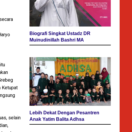
 secara
Biografi Singkat Ustadz DR
Haryo
Muinudinillah Bashri MA
itu
hkan
Grebeg
n Ketupat
langsung
Lebih Dekat Dengan Pesantren
as, selain
Anak Yatim Balita Adhsa
dian,