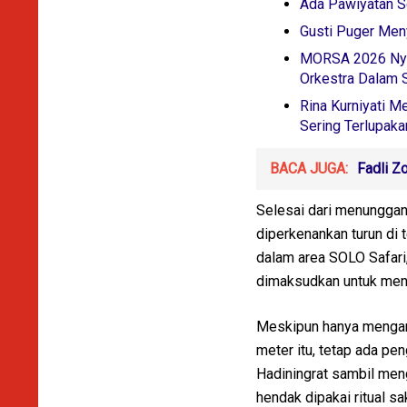
Ada Pawiyatan Se
Gusti Puger Men
MORSA 2026 Nyal
Orkestra Dalam 
Rina Kurniyati M
Sering Terlupaka
BACA JUGA:
Fadli Z
Selesai dari menunggan
diperkenankan turun di
dalam area SOLO Safari
dimaksudkan untuk men
Meskipun hanya mengaru
meter itu, tetap ada pe
Hadiningrat sambil men
hendak dipakai ritual s