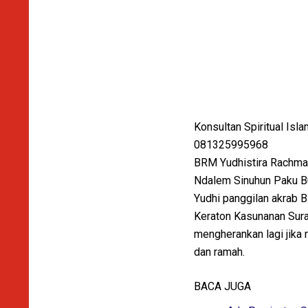
Konsultan Spiritual Isla
081325995968
BRM Yudhistira Rachmat 
Ndalem Sinuhun Paku Bu
Yudhi panggilan akrab B
Keraton Kasunanan Surak
mengherankan lagi jika 
dan ramah.
BACA JUGA