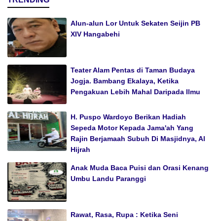
Alun-alun Lor Untuk Sekaten Seijin PB
XIV Hangabehi
Teater Alam Pentas di Taman Budaya
Jogja. Bambang Ekalaya, Ketika
Pengakuan Lebih Mahal Daripada Ilmu
H. Puspo Wardoyo Berikan Hadiah
Sepeda Motor Kepada Jama'ah Yang
Rajin Berjamaah Subuh Di Masjidnya, Al
Hijrah
Anak Muda Baca Puisi dan Orasi Kenang
Umbu Landu Paranggi
Rawat, Rasa, Rupa : Ketika Seni