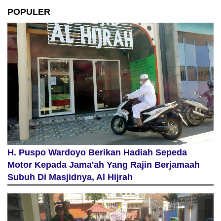
POPULER
H. Puspo Wardoyo Berikan Hadiah Sepeda
Motor Kepada Jama'ah Yang Rajin Berjamaah
Subuh Di Masjidnya, Al Hijrah