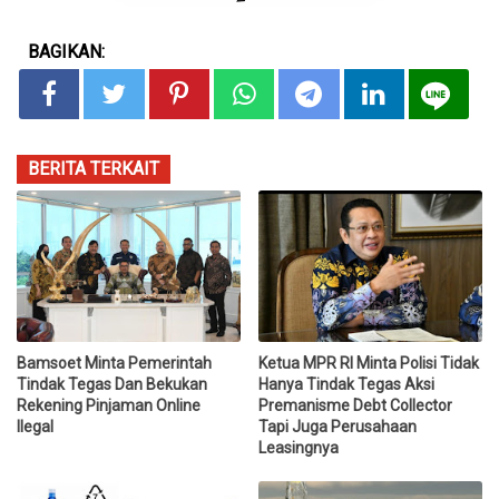
BAGIKAN:
BERITA TERKAIT
Bamsoet Minta Pemerintah
Ketua MPR RI Minta Polisi Tidak
Tindak Tegas Dan Bekukan
Hanya Tindak Tegas Aksi
Rekening Pinjaman Online
Premanisme Debt Collector
Ilegal
Tapi Juga Perusahaan
Leasingnya