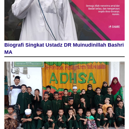
Biografi Singkat Ustadz DR Muinudinillah Bashri
MA