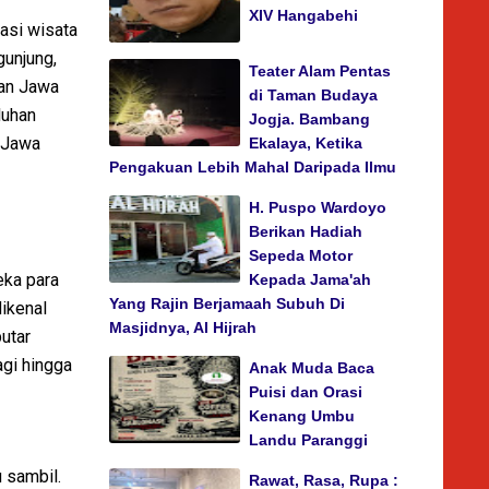
XIV Hangabehi
asi wisata
gunjung,
Teater Alam Pentas
dan Jawa
di Taman Budaya
luhan
Jogja. Bambang
 Jawa
Ekalaya, Ketika
Pengakuan Lebih Mahal Daripada Ilmu
H. Puspo Wardoyo
Berikan Hadiah
Sepeda Motor
eka para
Kepada Jama'ah
Yang Rajin Berjamaah Subuh Di
ikenal
Masjidnya, Al Hijrah
utar
gi hingga
Anak Muda Baca
Puisi dan Orasi
Kenang Umbu
Landu Paranggi
 sambil.
Rawat, Rasa, Rupa :