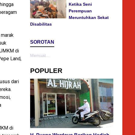
 hingga
Ketika Seni
Perempuan
 beragam
Meruntuhkan Sekat
Disabilitas
, marak
SOROTAN
suk
m UMKM di
Memuat...
Pepe Land,
POPULER
usus dari
ereka.
omosi,
a
MKM di