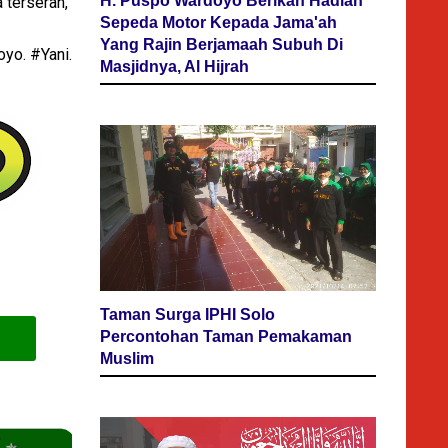
H. Puspo Wardoyo Berikan Hadiah
 terserah,
Sepeda Motor Kepada Jama'ah
Yang Rajin Berjamaah Subuh Di
yo. #Yani.
Masjidnya, Al Hijrah
Taman Surga IPHI Solo
Percontohan Taman Pemakaman
Muslim