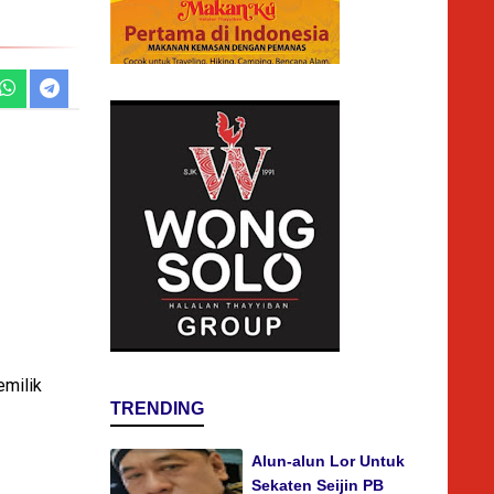
milik
TRENDING
Alun-alun Lor Untuk
Sekaten Seijin PB