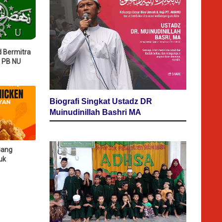
d Bermitra
n PB NU
Biografi Singkat Ustadz DR
Muinudinillah Bashri MA
Gang
uk