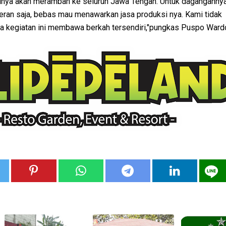
tinya akan merambah ke seluruh Jawa Tengah. Untuk dagangannya
eran saja, bebas mau menawarkan jasa produksi nya. Kami tidak
 kegiatan ini membawa berkah tersendiri,"pungkas Puspo Wardo