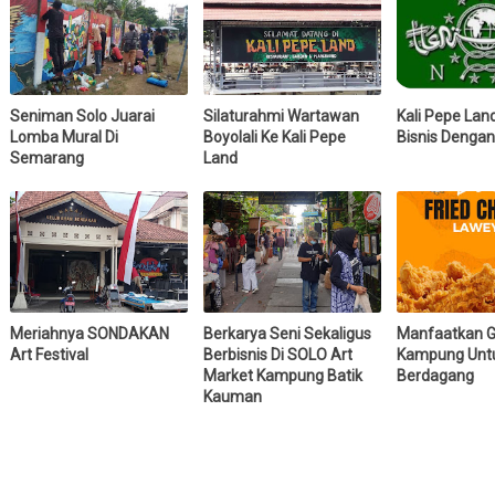
Seniman Solo Juarai
Silaturahmi Wartawan
Kali Pepe Lan
Lomba Mural Di
Boyolali Ke Kali Pepe
Bisnis Denga
Semarang
Land
Meriahnya SONDAKAN
Berkarya Seni Sekaligus
Manfaatkan 
Art Festival
Berbisnis Di SOLO Art
Kampung Unt
Market Kampung Batik
Berdagang
Kauman