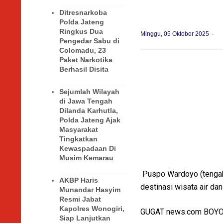
Ditresnarkoba
Polda Jateng
Ringkus Dua
Minggu, 05 Oktober 2025
Pengedar Sabu di
Colomadu, 23
Paket Narkotika
Berhasil Disita
Sejumlah Wilayah
di Jawa Tengah
Dilanda Karhutla,
Polda Jateng Ajak
Masyarakat
Tingkatkan
Kewaspadaan Di
Musim Kemarau
Puspo Wardoyo (tengah
AKBP Haris
destinasi wisata air da
Munandar Hasyim
Resmi Jabat
Kapolres Wonogiri,
GUGAT news.com BOY
Siap Lanjutkan