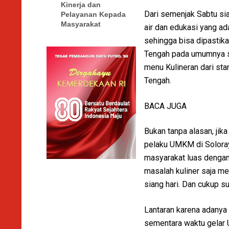
Kinerja dan
Dari semenjak Sabtu sia
Pelayanan Kepada
Masyarakat
air dan edukasi yang ad
sehingga bisa dipastika
Tengah pada umumnya si
menu Kulineran dari s
Tengah.
BACA JUGA
Bukan tanpa alasan, ji
pelaku UMKM di Soloray
masyarakat luas dengan
masalah kuliner saja m
siang hari. Dan cukup s
Lantaran karena adany
sementara waktu gelar U