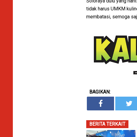
Soloraya dulu yang nan
tidak harus UMKM kulin
membatasi, semoga saja
BAGIKAN:
BERITA TERKAIT