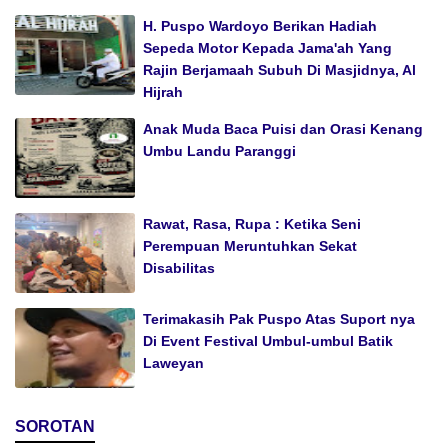
H. Puspo Wardoyo Berikan Hadiah
Sepeda Motor Kepada Jama'ah Yang
Rajin Berjamaah Subuh Di Masjidnya, Al
Hijrah
Anak Muda Baca Puisi dan Orasi Kenang
Umbu Landu Paranggi
Rawat, Rasa, Rupa : Ketika Seni
Perempuan Meruntuhkan Sekat
Disabilitas
Terimakasih Pak Puspo Atas Suport nya
Di Event Festival Umbul-umbul Batik
Laweyan
SOROTAN