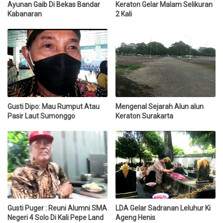
Ayunan Gaib Di Bekas Bandar
Keraton Gelar Malam Selikuran
Kabanaran
2 Kali
Gusti Dipo: Mau Rumput Atau
Mengenal Sejarah Alun alun
Pasir Laut Sumonggo
Keraton Surakarta
Gusti Puger : Reuni Alumni SMA
LDA Gelar Sadranan Leluhur Ki
Negeri 4 Solo Di Kali Pepe Land
Ageng Henis