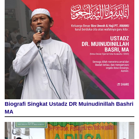
Biografi Singkat Ustadz DR Muinudinillah Bashri
MA