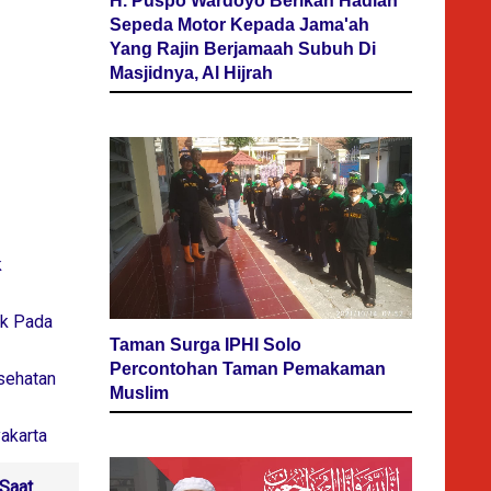
H. Puspo Wardoyo Berikan Hadiah
Sepeda Motor Kepada Jama'ah
Yang Rajin Berjamaah Subuh Di
Masjidnya, Al Hijrah
k
ik Pada
Taman Surga IPHI Solo
Percontohan Taman Pemakaman
sehatan
Muslim
akarta
 Saat