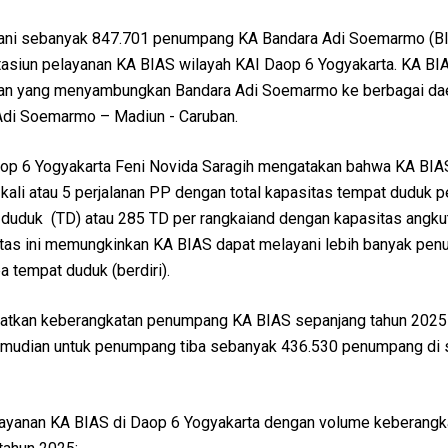
yani sebanyak 847.701 penumpang KA Bandara Adi Soemarmo (B
tasiun pelayanan KA BIAS wilayah KAI Daop 6 Yogyakarta. KA BI
lan yang menyambungkan Bandara Adi Soemarmo ke berbagai dae
 Adi Soemarmo – Madiun - Caruban.
p 6 Yogyakarta Feni Novida Saragih mengatakan bahwa KA BIAS
kali atau 5 perjalanan PP dengan total kapasitas tempat duduk pe
duduk (TD) atau 285 TD per rangkaiand dengan kapasitas angku
tas ini memungkinkan KA BIAS dapat melayani lebih banyak pe
 tempat duduk (berdiri).
tatkan keberangkatan penumpang KA BIAS sepanjang tahun 202
mudian untuk penumpang tiba sebanyak 436.530 penumpang di 
elayanan KA BIAS di Daop 6 Yogyakarta dengan volume keberangk