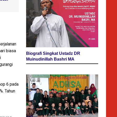
erjalanan
ari biasa
Biografi Singkat Ustadz DR
i
Muinudinillah Bashri MA
gurangi
aop 6 pada
3%. Tahun