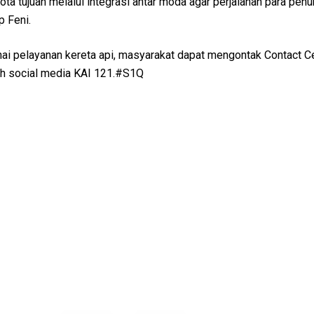
ta tujuan melalui integrasi antar moda agar perjalanan para pe
p Feni.
ai pelayanan kereta api, masyarakat dapat mengontak Contact C
uh social media KAI 121.#S1Q