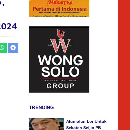
,
2024
TRENDING
Alun-alun Lor Untuk
Sekaten Seijin PB