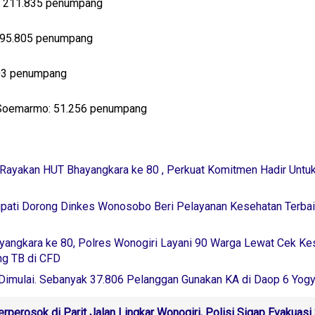
n: 211.835 penumpang
s: 95.805 penumpang
603 penumpang
i Soemarmo: 51.256 penumpang
 Rayakan HUT Bhayangkara ke 80 , Perkuat Komitmen Hadir Untu
upati Dorong Dinkes Wonosobo Beri Pelayanan Kesehatan Terba
angkara ke 80, Polres Wonogiri Layani 90 Warga Lewat Cek Ke
ing TB di CFD
 Dimulai. Sebanyak 37.806 Pelanggan Gunakan KA di Daop 6 Yogy
erperosok di Parit Jalan Lingkar Wonogiri, Polisi Sigap Evakuasi