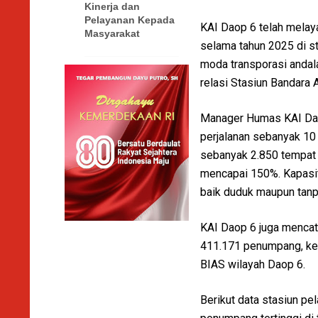
Kinerja dan
Pelayanan Kepada
KAI Daop 6 telah mela
Masyarakat
selama tahun 2025 di s
moda transporasi anda
relasi Stasiun Bandara
Manager Humas KAI Dao
perjalanan sebanyak 10 
sebanyak 2.850 tempat 
mencapai 150%. Kapasi
baik duduk maupun tanpa
KAI Daop 6 juga menca
411.171 penumpang, ke
BIAS wilayah Daop 6.
Berikut data stasiun p