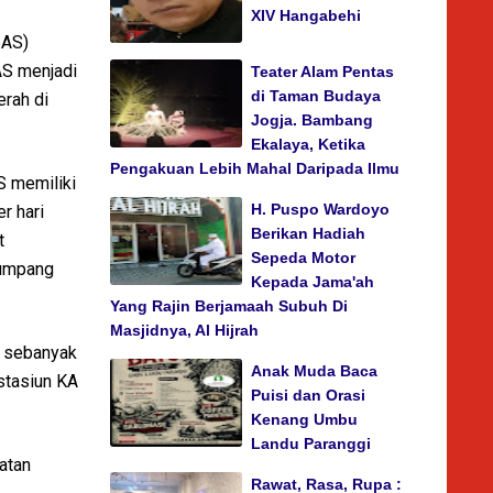
XIV Hangabehi
IAS)
AS menjadi
Teater Alam Pentas
di Taman Budaya
rah di
Jogja. Bambang
Ekalaya, Ketika
Pengakuan Lebih Mahal Daripada Ilmu
 memiliki
H. Puspo Wardoyo
r hari
Berikan Hadiah
t
Sepeda Motor
numpang
Kepada Jama'ah
Yang Rajin Berjamaah Subuh Di
Masjidnya, Al Hijrah
5 sebanyak
Anak Muda Baca
stasiun KA
Puisi dan Orasi
Kenang Umbu
Landu Paranggi
atan
Rawat, Rasa, Rupa :