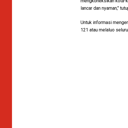
mengkoneksikan kota-ko
lancar dan nyaman," tutu
Untuk informasi mengen
121 atau melaluo selur