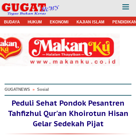
BUDAYA
HUKUM
EKONOMI
KAJIAN ISLAM
PENDIDIKA
GUGATNEWS
»
Sosial
Peduli Sehat Pondok Pesantren
Tahfizhul Qur'an Khoirotun Hisan
Gelar Sedekah Pijat