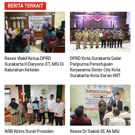
BERITA TERKAIT
Reses Wakil Ketua DPRD
DPRD Kota Surakarta Gelar
Surakarta H Daryono ST, MSi Di
Paripurna Persetujuan
Kalurahan Ketelan
Kerjasama Sister City Kota
Surakarta-Kota Xia'an RRT
ARB Kirimi Surat Presiden
Reses Dr Sakidi SE Ak MSi