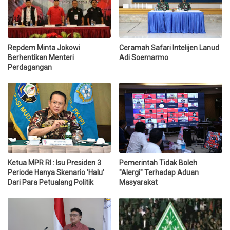
Repdem Minta Jokowi
Ceramah Safari Intelijen Lanud
Berhentikan Menteri
Adi Soemarmo
Perdagangan
Ketua MPR RI : Isu Presiden 3
Pemerintah Tidak Boleh
Periode Hanya Skenario 'Halu'
"Alergi" Terhadap Aduan
Dari Para Petualang Politik
Masyarakat