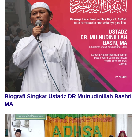
Biografi Singkat Ustadz DR Muinudinillah Bashri
MA