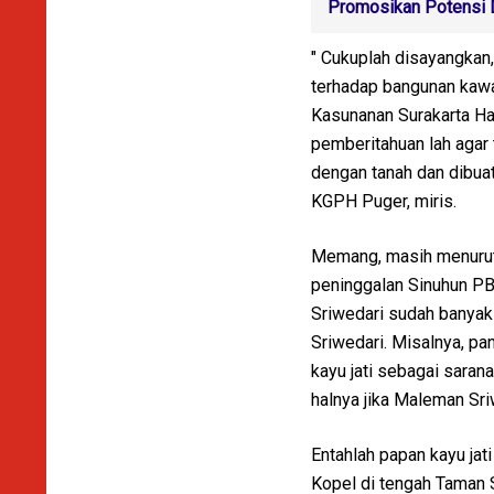
Promosikan Potensi 
" Cukuplah disayangkan,
terhadap bangunan kawa
Kasunanan Surakarta Hadi
pemberitahuan lah agar t
dengan tanah dan dibuat
KGPH Puger, miris.
Memang, masih menurut 
peninggalan Sinuhun PB
Sriwedari sudah banyak 
Sriwedari. Misalnya, p
kayu jati sebagai sara
halnya jika Maleman Sr
Entahlah papan kayu jat
Kopel di tengah Taman S