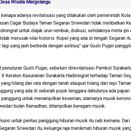
Desa Wisata Mergolangu
 kenapa adanya revitalisasi yang dilakukan oleh pemerintah Kota
san Cagar Budaya Taman Segaran Sriwedari tidak melibatkan Ke
ningrat untuk diajak urun rembuk, diskusi, setidaknya minta ijin 
idak merusak nilai historis. Kopel yang ada di tengah Segaran it
 lagi yang jauh berbeda dengan aslinya," ujar Gusti Puger panggil
penuturan Gusti Puger, sebelum direvitalisasi Pemkot Surakart
 X Keraton Kasunanan Surakarta Hadiningrat terhadap Taman Se
yang hilang dan rata dengan tanah ataupun hilang dari tepi Tama
anggung yang ada di sebelah pojok tenggara dahulunya ada papan
na panggung untuk menampilkan kesenian, utamanya musik keronc
iwedari bulan Ramadhan, ditampilkan beragam musik.
i kuno untuk pentas panggung hiburan musik itu raib kemana. Dar
egaran Sriwedari itu, keluarga raja menikmati hiburan musik yang