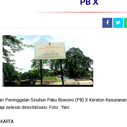
PB X
ri Peninggalan Sinuhun Paku Buwono (PB) X Keraton Kasunanan 
a selesai direvitalisasi. Foto : Yani
AKARTA