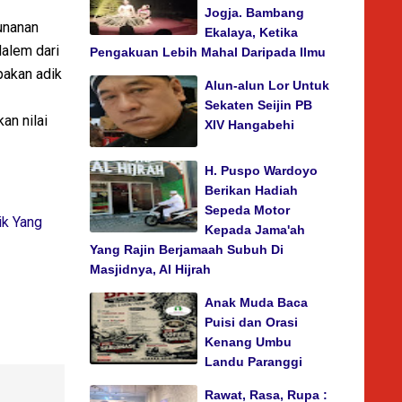
Jogja. Bambang
unanan
Ekalaya, Ketika
dalem dari
Pengakuan Lebih Mahal Daripada Ilmu
pakan adik
Alun-alun Lor Untuk
Sekaten Seijin PB
an nilai
XIV Hangabehi
H. Puspo Wardoyo
Berikan Hadiah
Sepeda Motor
ik Yang
Kepada Jama'ah
Yang Rajin Berjamaah Subuh Di
Masjidnya, Al Hijrah
Anak Muda Baca
Puisi dan Orasi
Kenang Umbu
Landu Paranggi
Rawat, Rasa, Rupa :