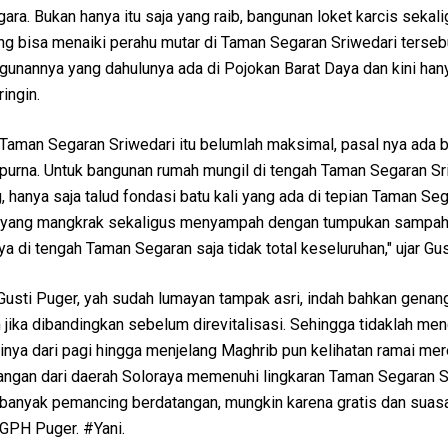
ra. Bukan hanya itu saja yang raib, bangunan loket karcis sekal
ng bisa menaiki perahu mutar di Taman Segaran Sriwedari terseb
gunannya yang dahulunya ada di Pojokan Barat Daya dan kini han
ingin.
i Taman Segaran Sriwedari itu belumlah maksimal, pasal nya ada
urna. Untuk bangunan rumah mungil di tengah Taman Segaran Sr
hanya saja talud fondasi batu kali yang ada di tepian Taman Se
da yang mangkrak sekaligus menyampah dengan tumpukan sampah
anya di tengah Taman Segaran saja tidak total keseluruhan," ujar Gus
Gusti Puger, yah sudah lumayan tampak asri, indah bahkan genang
 jika dibandingkan sebelum direvitalisasi. Sehingga tidaklah me
harinya dari pagi hingga menjelang Maghrib pun kelihatan ramai me
ngan dari daerah Soloraya memenuhi lingkaran Taman Segaran S
ur, banyak pemancing berdatangan, mungkin karena gratis dan sua
GPH Puger. #Yani.