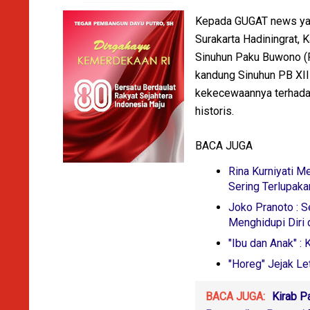
Kepada GUGAT news yan
Surakarta Hadiningrat,
Sinuhun Paku Buwono (P
kandung Sinuhun PB XII
kekecewaannya terhadap
historis.
BACA JUGA
Rina Kurniyati M
Sering Terlupaka
Joko Pranoto : 
Menghidupi Diri 
"Ibu dan Anak" :
"Horeg" Jejak L
BACA JUGA:
Kirab P