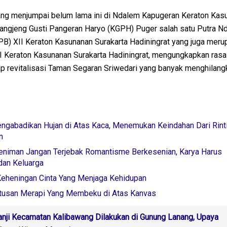
g menjumpai belum lama ini di Ndalem Kapugeran Keraton Kas
 Kangjeng Gusti Pangeran Haryo (KGPH) Puger salah satu Putra N
B) XII Keraton Kasunanan Surakarta Hadiningrat yang juga meru
I Keraton Kasunanan Surakarta Hadiningrat, mengungkapkan rasa
 revitalisasi Taman Segaran Sriwedari yang banyak menghilangk
engabadikan Hujan di Atas Kaca, Menemukan Keindahan Dari Rint
n
Seniman Jangan Terjebak Romantisme Berkesenian, Karya Harus
dan Keluarga
 Keheningan Cinta Yang Menjaga Kehidupan
etusan Merapi Yang Membeku di Atas Kanvas
anji Kecamatan Kalibawang Dilakukan di Gunung Lanang, Upaya