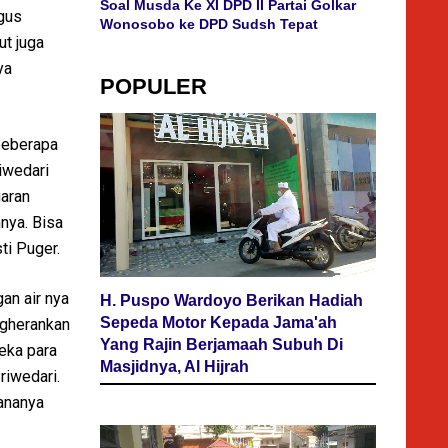
Soal Musda Ke XI DPD II Partai Golkar
igus
Wonosobo ke DPD Sudsh Tepat
ut juga
ya
POPULER
 beberapa
iwedari
garan
nya. Bisa
ti Puger.
an air nya
H. Puspo Wardoyo Berikan Hadiah
Sepeda Motor Kepada Jama'ah
ngherankan
Yang Rajin Berjamaah Subuh Di
reka para
Masjidnya, Al Hijrah
riwedari.
sananya