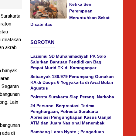
Ketika Seni
Perempuan
 Surakarta
Meruntuhkan Sekat
raton
Disabilitas
atau
u diratakan
SOROTAN
an akrab
Lazismu SD Muhammadiyah PK Solo
Salurkan Bantuan Pendidikan Bagi
Empat Murid TK di Karanganyar
a banyak
Sebanyak 186.979 Penumpang Gunakan
garan
KA di Daops 6 Yogyakarta di Awal Bulan
n Segaran
Agustus
 bangunan
Polresta Surakarta Siap Perangi Narkoba
ong. Lain
24 Personel Berprestasi Terima
Penghargaan, Polresta Surakarta
Apresiasi Pengungkapan Kasus Ganjal
ATM dan Juara Nasional Menembak
i bangunan
Bambang Laras Nyoto ; Pengaduan
 ada di