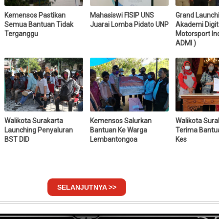
Kemensos Pastikan
Mahasiswi FISIP UNS
Grand Launch
Semua Bantuan Tidak
Juarai Lomba Pidato UNP
Akademi Digit
Terganggu
Motorsport In
ADMI )
Walikota Surakarta
Kemensos Salurkan
Walikota Sura
Launching Penyaluran
Bantuan Ke Warga
Terima Bantu
BST DID
Lembantongoa
Kes
SELANJUTNYA >>