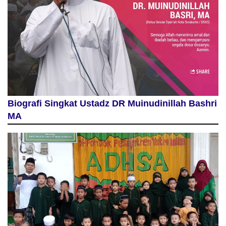
Biografi Singkat Ustadz DR Muinudinillah Bashri
MA